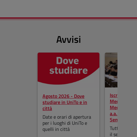
Avvisi
Salta lo slider
Iscrizioni ai 
Agosto 2026 - Dove
Medicina, Od
studiare in UniTo e in
Medicina Vet
città
a.a. 2026-2
Date e orari di apertura
Semestre ap
per i luoghi di UniTo e
Tutte le info
quelli in città
il semestre a