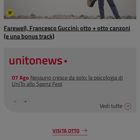
Farewell, Francesco Guccini: otto + otto canzoni
(e una bonus track)
unitonews
07 Ago
Nessuno cresce da solo: la psicologia di
0
UniTo allo Sponz Fest
Vedi tutte
VISITA OTTO