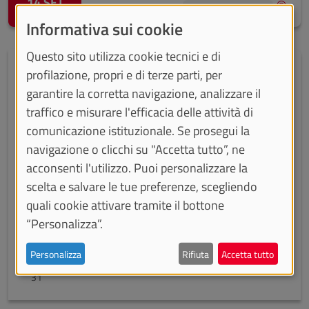
14 SET
IN PRESENZA
Informativa sui cookie
Questo sito utilizza cookie tecnici e di
Calendario
profilazione, propri e di terze parti, per
garantire la corretta navigazione, analizzare il
Mese precedente
Mes
‹
›
Agosto 2026
traffico e misurare l'efficacia delle attività di
comunicazione istituzionale. Se prosegui la
lun
mar
mer
gio
ven
sab
dom
navigazione o clicchi su "Accetta tutto”, ne
1
2
acconsenti l'utilizzo. Puoi personalizzare la
3
4
5
6
7
8
9
scelta e salvare le tue preferenze, scegliendo
quali cookie attivare tramite il bottone
10
11
12
13
14
15
16
“Personalizza”.
17
18
19
20
21
22
23
24
25
26
27
28
29
30
Personalizza
Rifiuta
Accetta tutto
31