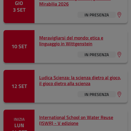
GIO
Mirabilia 2026
3 SET
IN PRESENZA
Meravigliarsi del mondo: etica e
linguaggio in Wittgenstein
10 SET
IN PRESENZA
Ludica Scienza: la scienza dietro al gioco,
il gioco dietro alla scienza
12 SET
IN PRESENZA
International School on Water Reuse
INIZIA
(ISWR) - V edizione
LUN