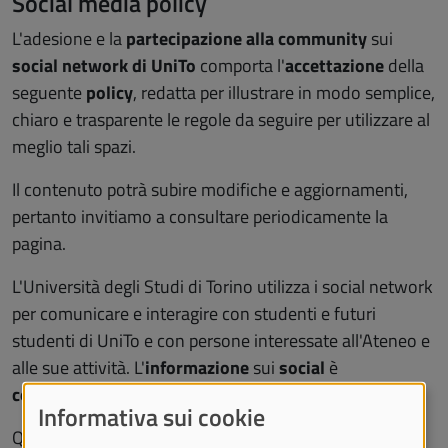
Social media policy
L'adesione e la
partecipazione alla community
sui
social network di UniTo
comporta l'
accettazione
della
seguente
policy
, redatta per illustrare in modo semplice,
chiaro e trasparente le regole da seguire per utilizzare al
meglio tali spazi.
Il contenuto potrà subire modifiche e aggiornamenti,
pertanto invitiamo a consultare periodicamente la
pagina.
L'Università degli Studi di Torino utilizza i social network
per comunicare e interagire con studenti e futuri
studenti di UniTo e con persone interessate all'Ateneo e
alle sue attività. L'
informazione
sui
social
è
complementare
al
sistema informativo di Ateneo
.
Informativa sui cookie
Questa presenza serve in particolare per: