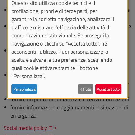
Questo sito utilizza cookie tecnici e di
informare sulle iniziative e sulle attività dell'Ateneo e
profilazione, propri e di terze parti, per
far conoscere i servizi di unito.it
garantire la corretta navigazione, analizzare il
condividere eventi della città e del mondo giovanile e
traffico e misurare l'efficacia delle attività di
universitario, stabilendo relazioni con il proprio
comunicazione istituzionale. Se prosegui la
territorio
navigazione o clicchi su "Accetta tutto”, ne
ricevere feedback, commenti, proposte e
acconsenti l'utilizzo. Puoi personalizzare la
segnalazioni, instaurando un dialogo con i propri
scelta e salvare le tue preferenze, scegliendo
stakeholder
quali cookie attivare tramite il bottone
promuovere l'immagine dell'Ateneo valorizzando le
“Personalizza”.
eccellenze in didattica e ricerca e rafforzando la web
Personalizza
Rifiuta
Accetta tutto
reputation istituzionale
fornire un punto di contatto a chi cerca informazioni
fornire informazioni e aggiornamenti in situazioni di
emergenza.
Social media policy IT