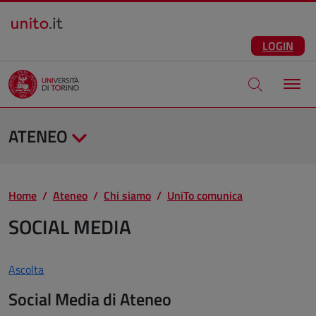
Salta al contenuto principale
ITA
Facebook
Instagram
LinkedIn
Telegram
X
Youtube
LOGIN
Apri modale di
ATENEO
Home
Ateneo
Chi siamo
UniTo comunica
SOCIAL MEDIA
Ascolta
Social Media di Ateneo