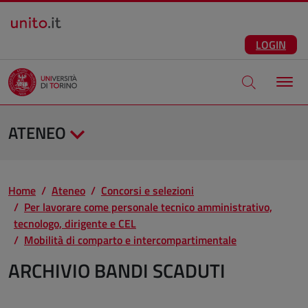
Salta al contenuto principale
ITA
Facebook
Instagram
LinkedIn
Telegram
X
Youtube
LOGIN
Apri modale di
ATENEO
Home
Ateneo
Concorsi e selezioni
Per lavorare come personale tecnico amministrativo,
tecnologo, dirigente e CEL
Mobilità di comparto e intercompartimentale
ARCHIVIO BANDI SCADUTI