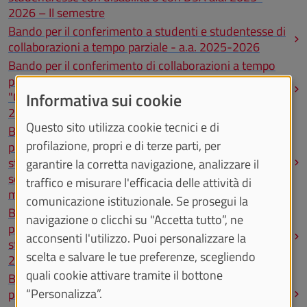
2026 – II semestre
Bando per il conferimento a studenti e studentesse di
collaborazioni a tempo parziale - a.a. 2025-2026
Bando per il conferimento di collaborazioni a tempo
parziale finalizzate allo svolgimento del progetto
Informativa sui cookie
"Compiti@casa, curare la fragilità educativa" - a. a.
2025/2026
Questo sito utilizza cookie tecnici e di
Bando per lo svolgimento di collaborazioni a tempo
profilazione, propri e di terze parti, per
parziale finalizzate all'assistenza didattica di
studenti/esse con disabilità o con dsa frequentanti il
garantire la corretta navigazione, analizzare il
semestre filtro per l’ammissione ai corsi di laurea
traffico e misurare l'efficacia delle attività di
magistrale a ciclo unico in Medicina e chirurgia
comunicazione istituzionale. Se prosegui la
Bando per lo svolgimento di collaborazioni a tempo
navigazione o clicchi su "Accetta tutto”, ne
parziale finalizzate all'accompagnamento fisico di
acconsenti l'utilizzo. Puoi personalizzare la
studenti/esse con disabilità motoria e/o visiva a. a.
scelta e salvare le tue preferenze, scegliendo
2025-2026 – I semestre
quali cookie attivare tramite il bottone
Bando per lo svolgimento di collaborazioni a tempo
“Personalizza”.
parziale finalizzate all'assistenza didattica di