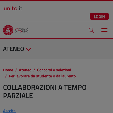
Salta al contenuto principale
ITA
Facebook
Instagram
LinkedIn
Telegram
X
Youtube
LOGIN
Apri modale di
ATENEO
Home
Ateneo
Concorsi e selezioni
Per lavorare da studente o da laureato
COLLABORAZIONI A TEMPO
PARZIALE
Ascolta