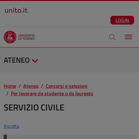
Salta al contenuto principale
ITA
Facebook
Instagram
LinkedIn
Telegram
X
Youtube
LOGIN
Apri modale di
ATENEO
Home
Ateneo
Concorsi e selezioni
Per lavorare da studente o da laureato
SERVIZIO CIVILE
Ascolta