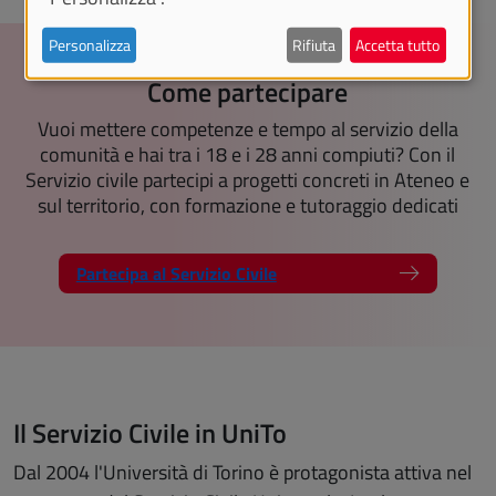
Personalizza
Rifiuta
Accetta tutto
Come partecipare
Vuoi mettere competenze e tempo al servizio della
comunità e hai tra i 18 e i 28 anni compiuti? Con il
Servizio civile partecipi a progetti concreti in Ateneo e
sul territorio, con formazione e tutoraggio dedicati
Partecipa al Servizio Civile
Il Servizio Civile in UniTo
Dal 2004 l'Università di Torino è protagonista attiva nel