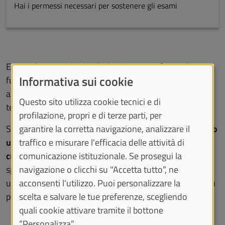
Hai i permessi necessari per sostenere gli esami
E a te, che magari sei indeciso/a su cosa fare nel tuo
Informativa sui cookie
futuro, offre la possibilità di sfruttare al massimo un
anno di passaggio, permettendoti di conoscere meglio
Questo sito utilizza cookie tecnici e di
te stesso/a e le tue abilità.
profilazione, propri e di terze parti, per
garantire la corretta navigazione, analizzare il
Scegliere il Servizio Civile oggi significa
mettere a frutto
traffico e misurare l'efficacia delle attività di
un anno di impegno
in progetti di utilità pubblica,
comunicazione istituzionale. Se prosegui la
crescendo come persona e costruendo competenze
navigazione o clicchi su "Accetta tutto”, ne
spendibili nello studio e nel lavoro. È un’esperienza che
acconsenti l'utilizzo. Puoi personalizzare la
unisce
solidarietà, partecipazione e inclusione
con un
scelta e salvare le tue preferenze, scegliendo
percorso concreto di formazione "sul campo".
quali cookie attivare tramite il bottone
“Personalizza”.