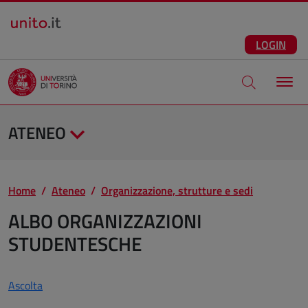
Salta al contenuto principale
ITA
Facebook
Instagram
LinkedIn
Telegram
X
Youtube
LOGIN
Apri modale di
ATENEO
Home
Ateneo
Organizzazione, strutture e sedi
ALBO ORGANIZZAZIONI
STUDENTESCHE
Ascolta