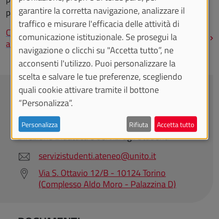
garantire la corretta navigazione, analizzare il
pagina dedicata:
traffico e misurare l'efficacia delle attività di
Contributi alle organizzazioni studentesche iscritte
comunicazione istituzionale. Se prosegui la
all'albo
navigazione o clicchi su "Accetta tutto”, ne
acconsenti l'utilizzo. Puoi personalizzare la
scelta e salvare le tue preferenze, scegliendo
quali cookie attivare tramite il bottone
CONTATTACI
“Personalizza”.
Area Servizi agli Studenti
Personalizza
Rifiuta
Accetta tutto
Direzione Didattica e Servizi agli Studenti
servizistudenti.ateneo@unito.it
Via S. Ottavio 12/B - 10124 Torino
(Complesso Aldo Moro - Palazzina D)