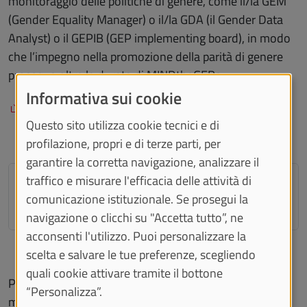
monitoraggio delle politiche di genere, come il/la GEM
(Gender Equality Manager) o il/la GDA (il Gender Data
Analyst) o il GEPIB (GEP implementing board), in modo
che l’impegno nella promozione della parità di genere
prosegua oltre la durata di MINDtheGEPs.
Informativa sui cookie
Gender Equality Plan (GEP) 2023
Questo sito utilizza cookie tecnici e di
profilazione, propri e di terze parti, per
garantire la corretta navigazione, analizzare il
traffico e misurare l'efficacia delle attività di
La rete di delegati e delegate di
comunicazione istituzionale. Se prosegui la
UniTo
navigazione o clicchi su "Accetta tutto”, ne
acconsenti l'utilizzo. Puoi personalizzare la
scelta e salvare le tue preferenze, scegliendo
quali cookie attivare tramite il bottone
Per il miglioramento di ogni area chiave, il GEP UniTO
“Personalizza”.
mette in campo un mix di azioni strutturali e culturali.