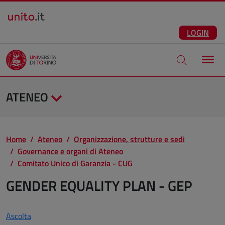
Salta al contenuto principale
ITA
Facebook
Instagram
LinkedIn
Telegram
X
Youtube
LOGIN
Apri modale di
ATENEO
Home
Ateneo
Organizzazione, strutture e sedi
Governance e organi di Ateneo
Comitato Unico di Garanzia - CUG
GENDER EQUALITY PLAN - GEP
Ascolta