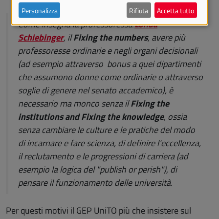
Personalizza
Rifiuta
Accetta tutto
Come insegna la professoressa
Londa
Schiebinger
, il
Fixing the numbers
, avere più
professoresse ordinarie e negli organi decisionali
(ad esempio attraverso bonus a quei dipartimenti
che assumono donne come ordinarie o attraverso
soglie di genere nel senato accademico), è
necessario ma monco senza il
Fixing the
institutions and Fixing the knowledge
, ossia
senza cambiare le culture e le pratiche del modo
di incarnare e fare scienza, di definire l'eccellenza,
il reclutamento e le progressioni di carriera (ad
esempio la logica del "publish or perish"), di
pensare il funzionamento delle università.
Per questi motivi il GEP UniTO più che insistere sul