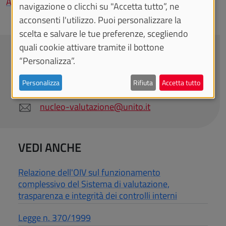
Archivio relazioni annuali
navigazione o clicchi su "Accetta tutto”, ne
acconsenti l'utilizzo. Puoi personalizzare la
scelta e salvare le tue preferenze, scegliendo
quali cookie attivare tramite il bottone
CONTATTACI
“Personalizza”.
Personalizza
Rifiuta
Accetta tutto
Sezione Valutazione e Assicurazione Qualità
nucleo-valutazione@unito.it
VEDI ANCHE
Relazione dell'OIV sul funzionamento
complessivo del Sistema di valutazione,
trasparenza e integrità dei controlli interni
Legge n. 370/1999