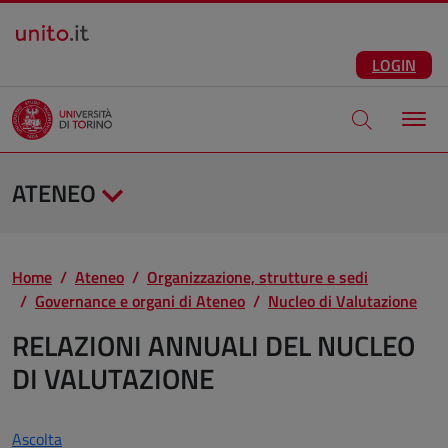
Salta al contenuto principale
ITA
Facebook
Instagram
LinkedIn
Telegram
X
Youtube
LOGIN
Apri modale di
ATENEO
Home
Ateneo
Organizzazione, strutture e sedi
Governance e organi di Ateneo
Nucleo di Valutazione
RELAZIONI ANNUALI DEL NUCLEO
DI VALUTAZIONE
Ascolta