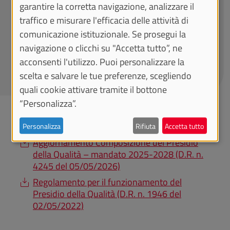
garantire la corretta navigazione, analizzare il
Staff di supporto:
traffico e misurare l'efficacia delle attività di
Stefania Borgna
comunicazione istituzionale. Se prosegui la
Agnese Scammacca del Murgo
navigazione o clicchi su "Accetta tutto”, ne
Giulia Scamaldo
acconsenti l'utilizzo. Puoi personalizzare la
presidio-qualita@unito.it
scelta e salvare le tue preferenze, scegliendo
quali cookie attivare tramite il bottone
“Personalizza”.
DOCUMENTI
Personalizza
Rifiuta
Accetta tutto
Aggiornamento Composizione del Presidio
della Qualità – mandato 2025-2028 (D.R. n.
4245 del 05/05/2026)
Regolamento per il funzionamento del
Presidio della Qualità (D.R. n. 1946 del
02/05/2022)