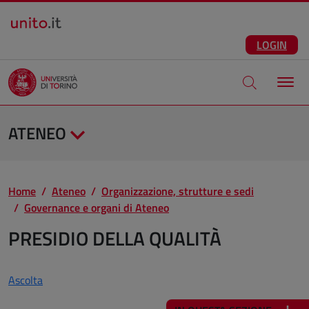
Salta al contenuto principale
ITA
Facebook
Instagram
LinkedIn
Telegram
X
Youtube
LOGIN
Apri modale di
ATENEO
Home
Ateneo
Organizzazione, strutture e sedi
Governance e organi di Ateneo
PRESIDIO DELLA QUALITÀ
Ascolta