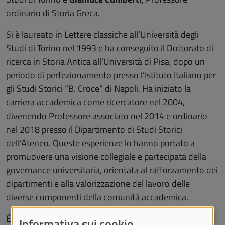
ordinario di Storia Greca.
Si è laureato in Lettere classiche all’Università degli
Studi di Torino nel 1993 e ha conseguito il Dottorato di
ricerca in Storia Antica all’Università di Pisa, dopo un
periodo di perfezionamento presso l’Istituto Italiano per
gli Studi Storici “B. Croce” di Napoli. Ha iniziato la
carriera accademica come ricercatore nel 2004,
divenendo Professore associato nel 2014 e ordinario
nel 2018 presso il Dipartimento di Studi Storici
dell’Ateneo. Queste esperienze lo hanno portato a
promuovere una visione collegiale e partecipata della
governance universitaria, orientata al rafforzamento dei
dipartimenti e alla valorizzazione del lavoro delle
diverse componenti della comunità accademica.
È stato Direttore del Dipartimento di Studi Storici
Informativa sui cookie