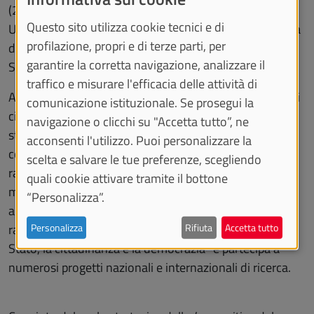
(2018-2024), Vice Rettore alla Ricerca per le Scienze
Questo sito utilizza cookie tecnici e di
Umane e Sociali, Presidente della Commissione Ricerca
profilazione, propri e di terze parti, per
del Senato Accademico e Delegato del Rettore per il
garantire la corretta navigazione, analizzare il
Sistema Museale e Archivistico di Ateneo.
traffico e misurare l'efficacia delle attività di
Autore di oltre ottanta pubblicazioni scientifiche, tra cui
comunicazione istituzionale. Se prosegui la
cinque monografie, ha dedicato le proprie ricerche alla
navigazione o clicchi su "Accetta tutto”, ne
storia politica, istituzionale e sociale della Grecia antica,
acconsenti l'utilizzo. Puoi personalizzare la
con particolare attenzione alla democrazia ateniese, ai
scelta e salvare le tue preferenze, scegliendo
rapporti tra partecipazione e corruzione e al ruolo della
quali cookie attivare tramite il bottone
memoria storica attraverso la storiografia e il teatro
“Personalizza”.
antico. È direttore dell’“Osservatorio della
rappresentanza. Centro internazionale di studi sullo
Personalizza
Rifiuta
Accetta tutto
Stato, la cittadinanza e la democrazia” e partecipa a
numerosi progetti nazionali e internazionali di ricerca.