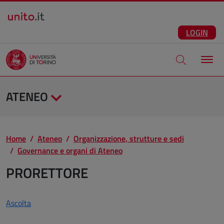
Salta al contenuto principale
ITA
Facebook
Instagram
LinkedIn
Telegram
X
Youtube
LOGIN
Apri modale di
ATENEO
Home
Ateneo
Organizzazione, strutture e sedi
Governance e organi di Ateneo
PRORETTORE
Ascolta