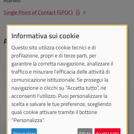
Ateneo:
Single Point of Contact (SPOC)
Informativa sui cookie
Applicativi online
Questo sito utilizza cookie tecnici e di
profilazione, propri e di terze parti, per
garantire la corretta navigazione, analizzare il
traffico e misurare l'efficacia delle attività di
EureKa
comunicazione istituzionale. Se prosegui la
navigazione o clicchi su "Accetta tutto”, ne
Diario elettronico
acconsenti l'utilizzo. Puoi personalizzare la
scelta e salvare le tue preferenze, scegliendo
quali cookie attivare tramite il bottone
“Personalizza”.
CONTATTACI
Personalizza
Rifiuta
Accetta tutto