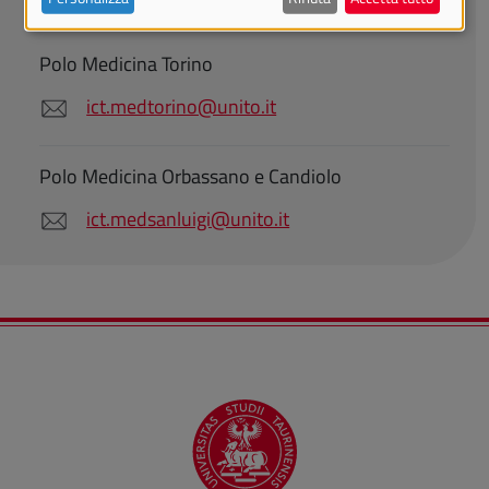
Polo​ ​Medicina​ ​Torino​
ict.medtorino@unito.it
Polo​ ​Medicina​ ​Orbassano​ ​e​ ​Candiolo
ict.medsanluigi@unito.it