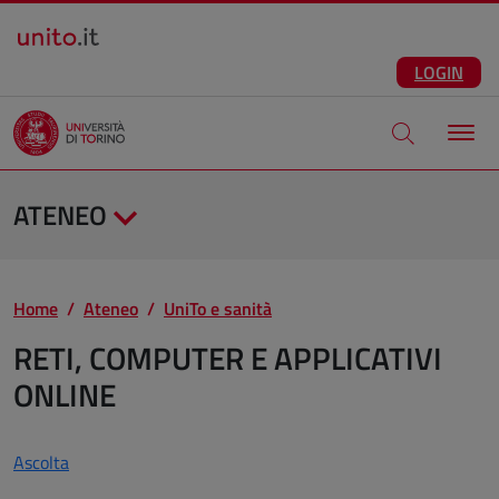
Salta al contenuto principale
ITA
Facebook
Instagram
LinkedIn
Telegram
X
Youtube
LOGIN
Apri modale di
ATENEO
Home
Ateneo
UniTo e sanità
RETI, COMPUTER E APPLICATIVI
ONLINE
Ascolta