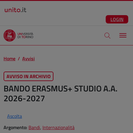
Salta al contenuto principale
ITA
Facebook
Instagram
LinkedIn
Telegram
X
Youtube
LOGIN
Apri modale di
Home
Avvisi
AVVISO IN ARCHIVIO
BANDO ERASMUS+ STUDIO A.A.
2026-2027
Ascolta
Argomento:
Bandi
,
Internazionalità