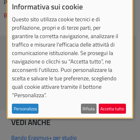
Per tutti i dettagli:
Informativa sui cookie
Bando Erasmus+ per studio
Questo sito utilizza cookie tecnici e di
profilazione, propri e di terze parti, per
garantire la corretta navigazione, analizzare il
traffico e misurare l'efficacia delle attività di
CONTATTACI
comunicazione istituzionale. Se prosegui la
navigazione o clicchi su "Accetta tutto”, ne
Sezione Mobilità Internazionale - Direzione
acconsenti l'utilizzo. Puoi personalizzare la
Ricerca, Innovazione e Internazionalizzazione
scelta e salvare le tue preferenze, scegliendo
quali cookie attivare tramite il bottone
internationalexchange@unito.it
“Personalizza”.
+39 011 6704425
Personalizza
Rifiuta
Accetta tutto
VEDI ANCHE
Bando Erasmus+ per studio