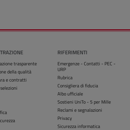
TRAZIONE
RIFERIMENTI
azione trasparente
Emergenze - Contatti - PEC -
URP
one della qualità
Rubrica
ra e contratti
Consigliera di fiducia
 selezioni
Albo ufficiale
Sostieni UniTo - 5 per Mille
i
Reclami e segnalazioni
fica
Privacy
icurezza
Sicurezza informatica