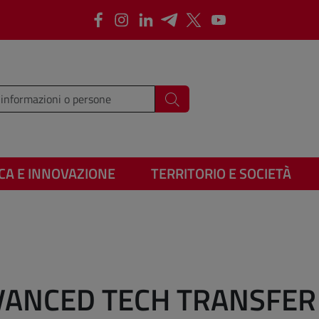
Facebook
Instagram
LinkedIn
Telegram
X
Youtube
i i termini da cercare
Cerca
CA E INNOVAZIONE
TERRITORIO E SOCIETÀ
VANCED TECH TRANSFER