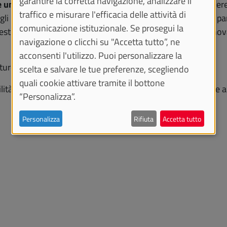
garantire la corretta navigazione, analizzare il
 università partner UNITA di Paesi diversi
e risultare coere
traffico e misurare l'efficacia delle attività di
gli
UNITA Research & Innovation Hubs
. Vengono inoltre pa
comunicazione istituzionale. Se prosegui la
sterni e presentano una chiara strategia orientata all'innova
navigazione o clicchi su "Accetta tutto”, ne
acconsenti l'utilizzo. Puoi personalizzare la
ture:
12 luglio 2026
, ore 23.59.
scelta e salvare le tue preferenze, scegliendo
quali cookie attivare tramite il bottone
ibilità, alle modalità di candidatura, ai criteri di valutazione
“Personalizza”.
Personalizza
Rifiuta
Accetta tutto