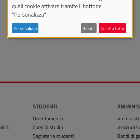
quali cookie attivare tramite il bottone
“Personalizza”.
Personalizza
Rifiuta
Accetta tutto
STUDENTI
AMMINIS
Orientamento
Amministr
ilità
Corsi di studio
Assicurazi
Segreterie studenti
Bandi di ga