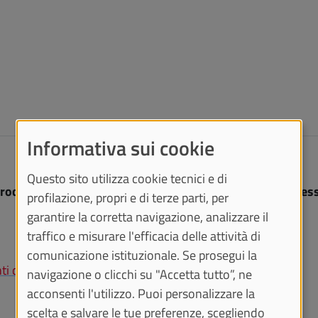
Informativa sui cookie
Questo sito utilizza cookie tecnici e di
rocedura selettiva
per
un posto di Professoressa/Professo
profilazione, propri e di terze parti, per
garantire la corretta navigazione, analizzare il
traffico e misurare l'efficacia delle attività di
comunicazione istituzionale. Se prosegui la
di I e II fascia
navigazione o clicchi su "Accetta tutto”, ne
acconsenti l'utilizzo. Puoi personalizzare la
scelta e salvare le tue preferenze, scegliendo