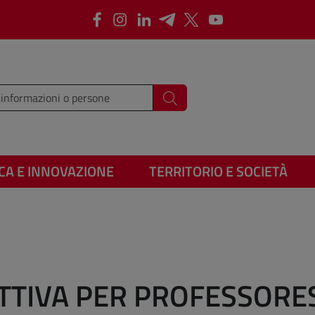
Facebook
Instagram
LinkedIn
Telegram
X
Youtube
i i termini da cercare
Cerca
CA E INNOVAZIONE
TERRITORIO E SOCIETÀ
TTIVA PER PROFESSOR