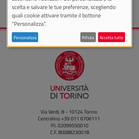
scelta e salvare le tue preferenze, scegliendo
quali cookie attivare tramite il bottone
“Personalizza”.
Personalizza
Rifiuta
Accetta tutto
Via Verdi, 8 - 10124 Torino
Centralino +39 011 6706111
P.I. 02099550010
C.F. 80088230018