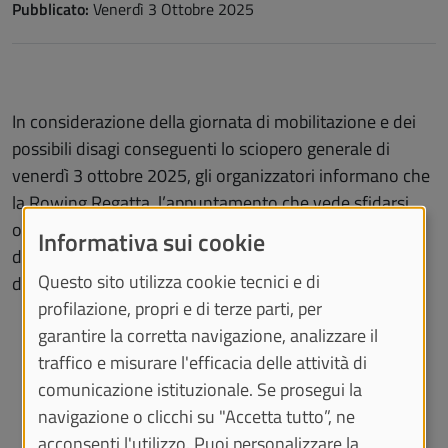
Pubblicato:
Venerdì 3 Ottobre 2025
In considerazione della giornata di mobilitazione e dei
possibili disagi conseguenti lo sciopero generale di
venerdì 3 ottobre 2025, gli organizzatori informano che
la Rowing Regatta, l’appuntamento che vede sfidarsi
ogni anno sul Po gli equipaggi dell’Università di Torino
Informativa sui cookie
del Politecnico di Torino e di ESCP è rinviata a data da
Questo sito utilizza cookie tecnici e di
destinarsi.
profilazione, propri e di terze parti, per
garantire la corretta navigazione, analizzare il
traffico e misurare l'efficacia delle attività di
VEDI ANCHE
comunicazione istituzionale. Se prosegui la
navigazione o clicchi su "Accetta tutto”, ne
www.custorino.it
acconsenti l'utilizzo. Puoi personalizzare la