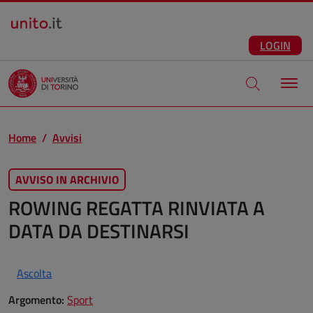
Salta al contenuto principale
ITA
Facebook
Instagram
LinkedIn
Telegram
X
Youtube
LOGIN
Apri modale di
Home
Avvisi
AVVISO IN ARCHIVIO
ROWING REGATTA RINVIATA A
DATA DA DESTINARSI
Ascolta
Argomento:
Sport