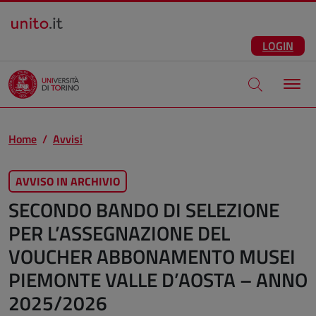
Salta al contenuto principale
ITA
Facebook
Instagram
LinkedIn
Telegram
X
Youtube
LOGIN
Apri modale di
Home
Avvisi
AVVISO IN ARCHIVIO
SECONDO BANDO DI SELEZIONE
PER L’ASSEGNAZIONE DEL
VOUCHER ABBONAMENTO MUSEI
PIEMONTE VALLE D’AOSTA – ANNO
2025/2026