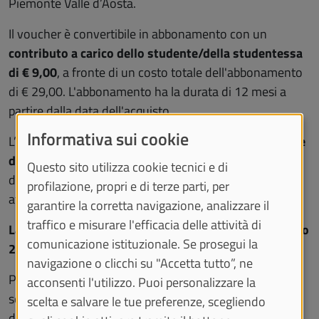
Piemonte Valle d’Aosta.
Il voucher è convertibile in abbonamento con un
contributo a carico dello studente/della studentessa
di € 9,00
, a fronte di un costo totale dell'abbonamento
di € 29,00. L'abbonamento ha la durata di 12 mesi a
partire dalla data dell'acquisto.
Informativa sui cookie
L’
iniziativa
è
riservata
agli
studenti
e alle
studentesse
dell’Università di Torino
iscritti ai Corsi di Studio
Questo sito utilizza cookie tecnici e di
dell’Ateneo
nell’a.a. 2025-2026
con carriera ancora
profilazione, propri e di terze parti, per
attiva alla data di scadenza del bando.
garantire la corretta navigazione, analizzare il
traffico e misurare l'efficacia delle attività di
La scadenza è fissata per le or
e 12 di lunedì 22 giugno
comunicazione istituzionale. Se prosegui la
2026
.
navigazione o clicchi su "Accetta tutto”, ne
Per tutti i dettagli consulta il secondo Bando di
acconsenti l'utilizzo. Puoi personalizzare la
selezione per la distribuzione di n. 786 voucher ancora
scelta e salvare le tue preferenze, scegliendo
disponibili: