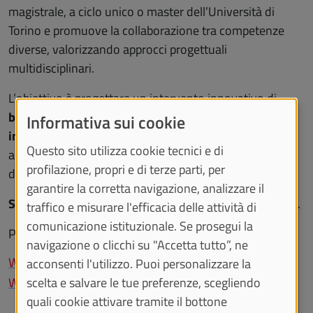
magistrale, a ciclo unico o master dell’Università di
Torino e promuove la collaborazione tra competenze
diverse, valorizzando approcci progettuali
multidisciplinari.
L’obiettivo è progettare un intervento innovativo di
bonifica e riqualificazione di un sistema fluviale
Informativa sui cookie
inquinato
, con l’obiettivo di migliorare la qualità delle
Questo sito utilizza cookie tecnici e di
acque superficiali e sotterranee e la salute complessiva
profilazione, propri e di terze parti, per
dell’ecosistema.
garantire la corretta navigazione, analizzare il
Scadenza
iscrizioni tramite google form
: 8 marzo 2026
.
traffico e misurare l'efficacia delle attività di
comunicazione istituzionale. Se prosegui la
Per tutti i dettagli e il form di iscrizione:
navigazione o clicchi su "Accetta tutto”, ne
WoW Students’ Challenge - Edison REGEA
acconsenti l'utilizzo. Puoi personalizzare la
scelta e salvare le tue preferenze, scegliendo
WoW Students’ Challenge - Michelin
quali cookie attivare tramite il bottone