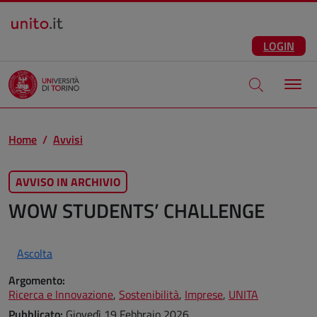
Salta al contenuto principale
ITA
Facebook
Instagram
LinkedIn
Telegram
X
Youtube
LOGIN
Apri modale di
Home
Avvisi
AVVISO IN ARCHIVIO
WOW STUDENTS’ CHALLENGE
Ascolta
Argomento:
Ricerca e Innovazione
,
Sostenibilità
,
Imprese
,
UNITA
Pubblicato:
Giovedì 19 Febbraio 2026