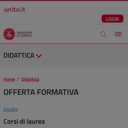
Salta al contenuto principale
ITA
Facebook
Instagram
LinkedIn
Telegram
X
Youtube
LOGIN
Apri modale di
DIDATTICA
Home
Didattica
OFFERTA FORMATIVA
Ascolta
Corsi di laurea