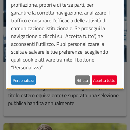
profilazione, propri e di terze parti, per
garantire la corretta navigazione, analizzare il
traffico e misurare l'efficacia delle attività di
comunicazione istituzionale. Se prosegui la
navigazione o clicchi su "Accetta tutto”, ne
acconsenti l'utilizzo. Puoi personalizzare la
scelta e salvare le tue preferenze, scegliendo
quali cookie attivare tramite il bottone
“Personalizza”.
Dottorati di ricerca
I corsi di dottorato attivati in UniTo. Per accedervi
Personalizza
Rifiuta
Accetta tutto
devi aver conseguito la laurea magistrale (o un
titolo estero equivalente) e superato una selezione
pubblica bandita annualmente