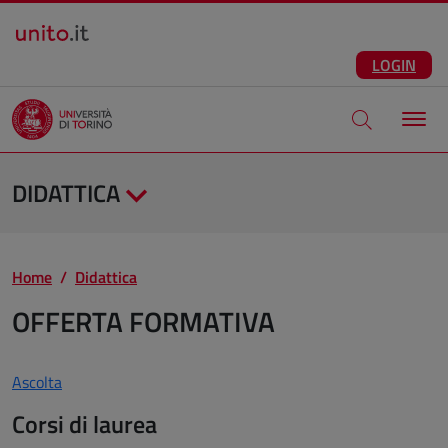
Salta al contenuto principale
ITA
Facebook
Instagram
LinkedIn
Telegram
X
Youtube
LOGIN
Apri modale di
DIDATTICA
Home
Didattica
OFFERTA FORMATIVA
Ascolta
Corsi di laurea