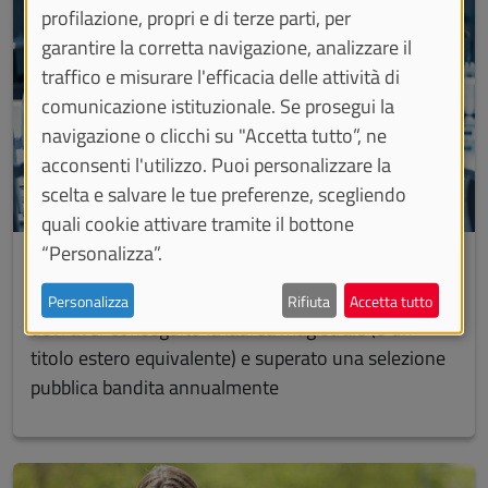
profilazione, propri e di terze parti, per
garantire la corretta navigazione, analizzare il
traffico e misurare l'efficacia delle attività di
comunicazione istituzionale. Se prosegui la
navigazione o clicchi su "Accetta tutto”, ne
acconsenti l'utilizzo. Puoi personalizzare la
scelta e salvare le tue preferenze, scegliendo
quali cookie attivare tramite il bottone
“Personalizza”.
Dottorati di ricerca
I corsi di dottorato attivati in UniTo. Per accedervi
Personalizza
Rifiuta
Accetta tutto
devi aver conseguito la laurea magistrale (o un
titolo estero equivalente) e superato una selezione
pubblica bandita annualmente