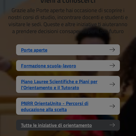
Grazie alle Porte aperte hai occasione di scoprire i
nostri corsi di studio, incontrare docenti e studenti e
visitare le sedi. Queste e altre iniziative ti aiuteranno
a prendere decisioni consapevoli per il tuo futuro
Porte aperte
Formazione scuola-lavoro
Piano Lauree Scientifiche e Piani per
l'Orientamento e il Tutorato
PNRR OrientaUnito - Percorsi di
educazione alla scelta
Tutte le iniziative di orientamento