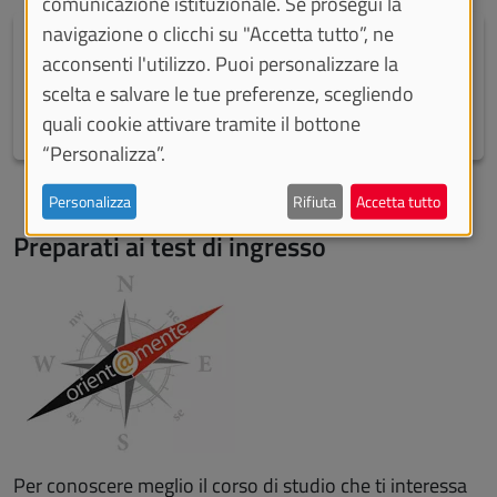
comunicazione istituzionale. Se prosegui la
navigazione o clicchi su "Accetta tutto”, ne
Qual è il lavoro che vorresti fare
acconsenti l'utilizzo. Puoi personalizzare la
Atlante delle professioni
scelta e salvare le tue preferenze, scegliendo
quali cookie attivare tramite il bottone
“Personalizza”.
Personalizza
Rifiuta
Accetta tutto
Preparati ai test di ingresso
Per conoscere meglio il corso di studio che ti interessa