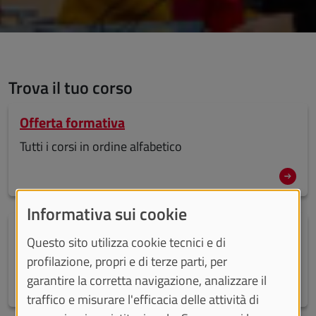
Trova il tuo corso
Offerta formativa
Tutti i corsi in ordine alfabetico
Informativa sui cookie
Dove potrai studiare
Questo sito utilizza cookie tecnici e di
Tutte le sedi di UniTo
profilazione, propri e di terze parti, per
garantire la corretta navigazione, analizzare il
traffico e misurare l'efficacia delle attività di