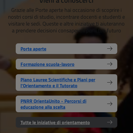
Grazie alle Porte aperte hai occasione di scoprire i
nostri corsi di studio, incontrare docenti e studenti e
visitare le sedi. Queste e altre iniziative ti aiuteranno
a prendere decisioni consapevoli per il tuo futuro
Porte aperte
Formazione scuola-lavoro
Piano Lauree Scientifiche e Piani per
l'Orientamento e il Tutorato
PNRR OrientaUnito - Percorsi di
educazione alla scelta
Tutte le iniziative di orientamento