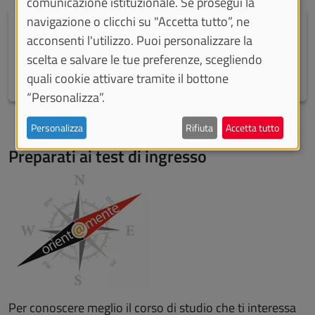
comunicazione istituzionale. Se prosegui la
navigazione o clicchi su "Accetta tutto”, ne
Qual è il lavoro che vorresti fare
acconsenti l'utilizzo. Puoi personalizzare la
Atlante delle professioni
scelta e salvare le tue preferenze, scegliendo
quali cookie attivare tramite il bottone
“Personalizza”.
Personalizza
Rifiuta
Accetta tutto
Preparati ai test di ingresso
Per conoscere meglio il corso di studio che ti interessa