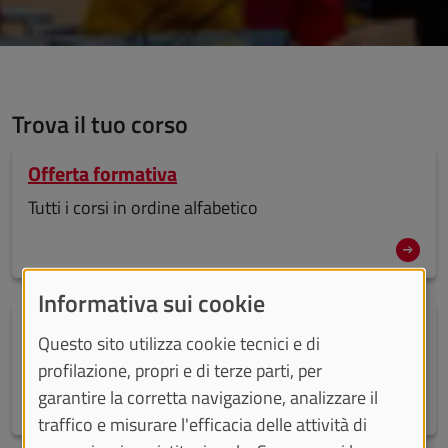
Trova il tuo corso
Offerta formativa
Tutti i corsi in ordine alfabetico
Informativa sui cookie
Dove potrai studiare
Questo sito utilizza cookie tecnici e di
Tutte le sedi di UniTo
profilazione, propri e di terze parti, per
garantire la corretta navigazione, analizzare il
traffico e misurare l'efficacia delle attività di