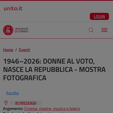
Salta al contenuto principale
ITA
Facebook
Instagram
LinkedIn
Telegram
X
Youtube
LOGIN
Apri modale di
Home
Eventi
1946–2026: DONNE AL VOTO,
NASCE LA REPUBBLICA - MOSTRA
FOTOGRAFICA
Ascolta
IN PRESENZA
Argomento:
Cinema, mostre, musica e teatro