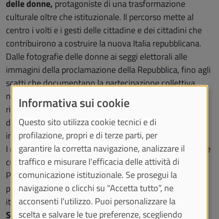
delle donne,
protagoniste di una trasformazione
culturale oltre che istituzionale. Il percorso mette al
centro i volti e i gesti delle cittadine e dei cittadini che
contribuirono a costruire la nuova Italia repubblicana.
Dalle fotografie delle donne ai seggi elettorali alle
immagini della proclamazione della Repubblica, fino agli
scatti che documentano la partecipazione collettiva
nelle città e nelle piazze, la mostra invita il pubblico a
Informativa sui cookie
rileggere il referendum del 1946 non come un evento
Questo sito utilizza cookie tecnici e di
distante, ma come un momento ancora capace di
profilazione, propri e di terze parti, per
interrogare il presente.
garantire la corretta navigazione, analizzare il
I materiali esposti provengono da importanti archivi che
traffico e misurare l'efficacia delle attività di
custodiscono la memoria politica e sociale del nostro
comunicazione istituzionale. Se prosegui la
Paese come l’
Archivio dell’agenzia Publifoto
tra le
navigazione o clicchi su "Accetta tutto”, ne
principali e più autorevoli agenzie di fotogiornalismo
acconsenti l'utilizzo. Puoi personalizzare la
italiane, custodito presso l’
Archivio Storico di Intesa
scelta e salvare le tue preferenze, scegliendo
Sanpaolo
, che conserva alcune delle immagini più