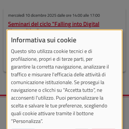
mercoledì 10 dicembre 2025
dalle ore 14:00 alle 17:00
Seminari del ciclo "Falling into Digital
Humanities"
Informativa sui cookie
Seminari organizzati dal Centro Interdipartimentale di
Questo sito utilizza cookie tecnici e di
Ricerca “Digital Scholarship for the Humanities” (DISH)
profilazione, propri e di terze parti, per
In presenza
garantire la corretta navigazione, analizzare il
traffico e misurare l'efficacia delle attività di
comunicazione istituzionale. Se prosegui la
navigazione o clicchi su "Accetta tutto”, ne
acconsenti l'utilizzo. Puoi personalizzare la
scelta e salvare le tue preferenze, scegliendo
quali cookie attivare tramite il bottone
“Personalizza”.