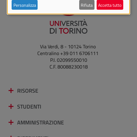
Personalizza
Rifiuta
Accetta tutto
Via Verdi, 8 - 10124 Torino
Centralino +39 011 6706111
P.I. 02099550010
C.F. 80088230018
RISORSE
STUDENTI
AMMINISTRAZIONE