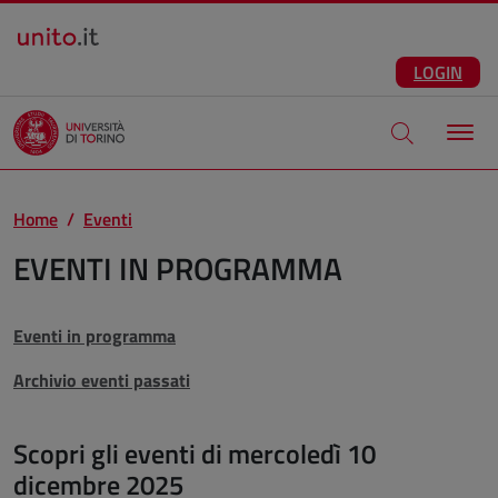
Salta al contenuto principale
ITA
Facebook
Instagram
LinkedIn
Telegram
X
Youtube
LOGIN
Apri modale di
Home
Eventi
EVENTI IN PROGRAMMA
Eventi in programma
Archivio eventi passati
Scopri gli eventi di mercoledì 10
dicembre 2025