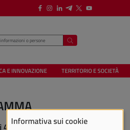
Facebook
Instagram
LinkedIn
Telegram
X
Youtube
i i termini da cercare
Cerca
CA E INNOVAZIONE
TERRITORIO E SOCIETÀ
RAMMA
Informativa sui cookie
edì 4 marzo 2026