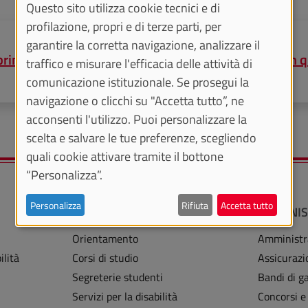
Questo sito utilizza cookie tecnici e di
profilazione, propri e di terze parti, per
garantire la corretta navigazione, analizzare il
prime critiche, terre rare, consumo di energia, IA: u
traffico e misurare l'efficacia delle attività di
comunicazione istituzionale. Se prosegui la
navigazione o clicchi su "Accetta tutto”, ne
acconsenti l'utilizzo. Puoi personalizzare la
scelta e salvare le tue preferenze, scegliendo
quali cookie attivare tramite il bottone
“Personalizza”.
Personalizza
Rifiuta
Accetta tutto
STUDENTI
AMMINIS
Orientamento
Amministr
ilità
Corsi di studio
Assicurazi
Segreterie studenti
Bandi di ga
Servizi per la disabilità
Concorsi e