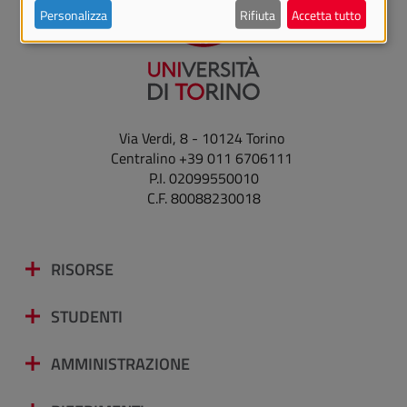
Personalizza
Rifiuta
Accetta tutto
Via Verdi, 8 - 10124 Torino
Centralino +39 011 6706111
P.I. 02099550010
C.F. 80088230018
RISORSE
STUDENTI
AMMINISTRAZIONE