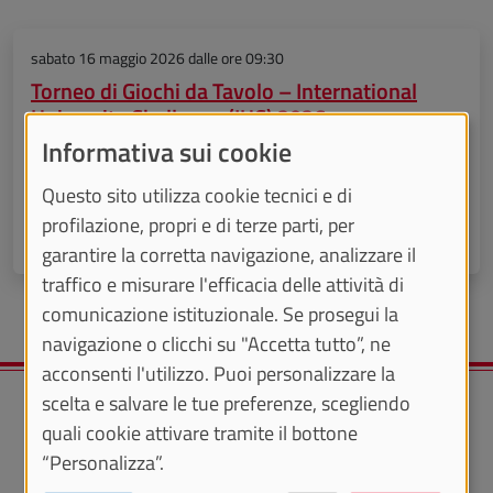
sabato 16 maggio 2026
dalle ore 09:30
Torneo di Giochi da Tavolo – International
University Challenge (IUC) 2026
Informativa sui cookie
Evento organizzato nell'ambito dell'International
Questo sito utilizza cookie tecnici e di
University Challenge (IUC) 2026
profilazione, propri e di terze parti, per
IN PRESENZA
garantire la corretta navigazione, analizzare il
traffico e misurare l'efficacia delle attività di
comunicazione istituzionale. Se prosegui la
navigazione o clicchi su "Accetta tutto”, ne
acconsenti l'utilizzo. Puoi personalizzare la
scelta e salvare le tue preferenze, scegliendo
quali cookie attivare tramite il bottone
“Personalizza”.