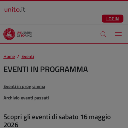
Salta al contenuto principale
ITA
Facebook
Instagram
LinkedIn
Telegram
X
Youtube
LOGIN
Apri modale di
Home
Eventi
EVENTI IN PROGRAMMA
Eventi in programma
Archivio eventi passati
Scopri gli eventi di sabato 16 maggio
2026