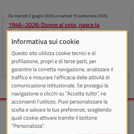
Da
martedì 2 giugno 2026
a
martedì 15 settembre 2026
1946–2026: Donne al voto, nasce la
Repubblica - Mostra fotografica
Informativa sui cookie
In occasione dell’80° anniversario del Referendum
Questo sito utilizza cookie tecnici e di
istituzionale del 2 giugno 1946
profilazione, propri e di terze parti, per
IN PRESENZA
garantire la corretta navigazione, analizzare il
traffico e misurare l'efficacia delle attività di
comunicazione istituzionale. Se prosegui la
navigazione o clicchi su "Accetta tutto”, ne
acconsenti l'utilizzo. Puoi personalizzare la
scelta e salvare le tue preferenze, scegliendo
quali cookie attivare tramite il bottone
“Personalizza”.