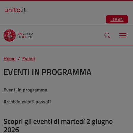
Salta al contenuto principale
ITA
Facebook
Instagram
LinkedIn
Telegram
X
Youtube
LOGIN
Apri modale di
Home
Eventi
EVENTI IN PROGRAMMA
Eventi in programma
Archivio eventi passati
Scopri gli eventi di martedì 2 giugno
2026