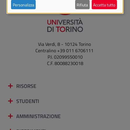
Personalizza
Rifiuta
Accetta tutto
Via Verdi, 8 - 10124 Torino
Centralino +39 011 6706111
P.I. 02099550010
C.F. 80088230018
RISORSE
STUDENTI
AMMINISTRAZIONE