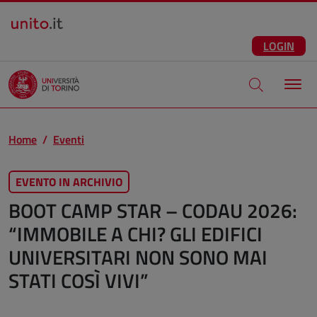
Salta al contenuto principale
ITA
Facebook
Instagram
LinkedIn
Telegram
X
Youtube
LOGIN
Apri modale di
Home
Eventi
EVENTO IN ARCHIVIO
BOOT CAMP STAR – CODAU 2026:
“IMMOBILE A CHI? GLI EDIFICI
UNIVERSITARI NON SONO MAI
STATI COSÌ VIVI”