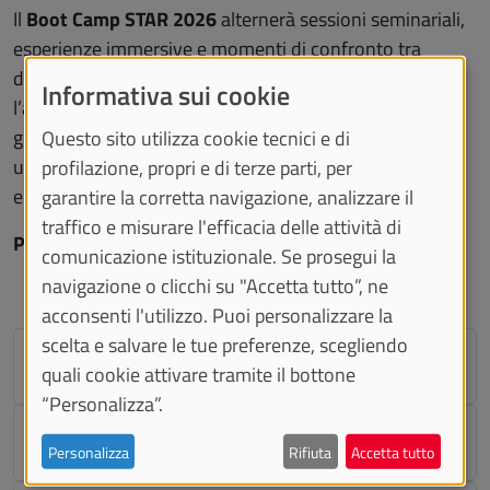
Il
Boot Camp STAR 2026
alternerà sessioni seminariali,
esperienze immersive e momenti di confronto tra
dirigenti tecnici, studiosi e professionisti, con
Informativa sui cookie
l’ambizione di costruire una nuova cultura della
governance dell’importante patrimonio immobiliare
Questo sito utilizza cookie tecnici e di
universitario italiano, in uso per le attività accademiche
profilazione, propri e di terze parti, per
e non solo, oltre che degli interventi edilizi sullo stesso.
garantire la corretta navigazione, analizzare il
traffico e misurare l'efficacia delle attività di
Programma:
comunicazione istituzionale. Se prosegui la
navigazione o clicchi su "Accetta tutto”, ne
acconsenti l'utilizzo. Puoi personalizzare la
scelta e salvare le tue preferenze, scegliendo
Giovedì 9 luglio
quali cookie attivare tramite il bottone
“Personalizza”.
Venerdì 10 luglio
Personalizza
Rifiuta
Accetta tutto