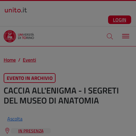
Salta al contenuto principale
ITA
Facebook
Instagram
LinkedIn
Telegram
X
Youtube
LOGIN
Apri modale di
Home
Eventi
EVENTO IN ARCHIVIO
CACCIA ALL'ENIGMA - I SEGRETI
DEL MUSEO DI ANATOMIA
Ascolta
IN PRESENZA