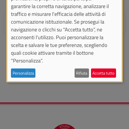
garantire la corretta navigazione, analizzare il
traffico e misurare l'efficacia delle attività di
Come partecipare
comunicazione istituzionale. Se prosegui la
navigazione o clicchi su "Accetta tutto”, ne
acconsenti l'utilizzo. Puoi personalizzare la
scelta e salvare le tue preferenze, scegliendo
quali cookie attivare tramite il bottone
VEDI ANCHE
“Personalizza”.
Link di iscrizione
Personalizza
Rifiuta
Accetta tutto