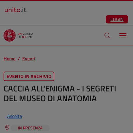
Salta al contenuto principale
ITA
Facebook
Instagram
LinkedIn
Telegram
X
Youtube
LOGIN
Apri modale di
Home
Eventi
EVENTO IN ARCHIVIO
CACCIA ALL'ENIGMA - I SEGRETI
DEL MUSEO DI ANATOMIA
Ascolta
IN PRESENZA