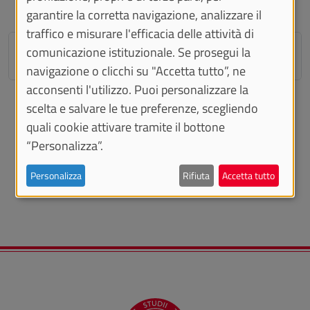
garantire la corretta navigazione, analizzare il
traffico e misurare l'efficacia delle attività di
Come partecipare
comunicazione istituzionale. Se prosegui la
navigazione o clicchi su "Accetta tutto”, ne
acconsenti l'utilizzo. Puoi personalizzare la
scelta e salvare le tue preferenze, scegliendo
quali cookie attivare tramite il bottone
VEDI ANCHE
“Personalizza”.
Link di iscrizione
Personalizza
Rifiuta
Accetta tutto