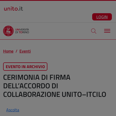
Salta al contenuto principale
ITA
Facebook
Instagram
LinkedIn
Telegram
X
Youtube
LOGIN
Apri modale di
Home
Eventi
EVENTO IN ARCHIVIO
CERIMONIA DI FIRMA
DELL’ACCORDO DI
COLLABORAZIONE UNITO–ITCILO
Ascolta