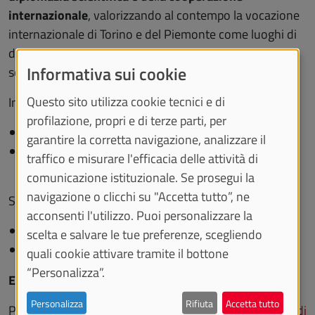
internazionale
, valorizzando al contempo la vocazione
internazionale di Torino e del Piemonte come luoghi di
dialogo, innovazione e promozione della giustizia
Informativa sui cookie
sociale.
Questo sito utilizza cookie tecnici e di
Intervengono:
profilazione, propri e di terze parti, per
Cristina Prandi
, Rettrice Università di Torino
garantire la corretta navigazione, analizzare il
Christophe Perrin
, Direttore dell'International
traffico e misurare l'efficacia delle attività di
Training Centre of the ILO
comunicazione istituzionale. Se prosegui la
navigazione o clicchi su "Accetta tutto”, ne
Segue:
acconsenti l'utilizzo. Puoi personalizzare la
la
firma
dell'
accordo
di collaborazione
scelta e salvare le tue preferenze, scegliendo
le
domande
della
stampa
.
quali cookie attivare tramite il bottone
“Personalizza”.
Evento a numero chiuso
.
Personalizza
Rifiuta
Accetta tutto
Per ragioni organizzative si chiede di compilare il
form di