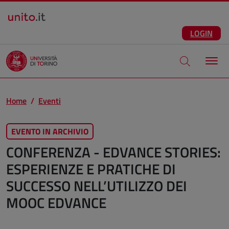
Salta al contenuto principale
ITA
Facebook
Instagram
LinkedIn
Telegram
X
Youtube
LOGIN
Apri modale di
Home
Eventi
EVENTO IN ARCHIVIO
CONFERENZA - EDVANCE STORIES:
ESPERIENZE E PRATICHE DI
SUCCESSO NELL’UTILIZZO DEI
MOOC EDVANCE