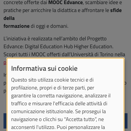
concrete offerte dai
MOOC Edvance
, scambiare idee e
pratiche per arricchire la didattica e affrontare le
sfide
della
formazione
di oggi e domani.
L’iniziativa è realizzata nell’ambito del Progetto
Edvance: Digital Education Hub Higher Education.
Scopri tutti i MOOC offerti dall’Università di Torino nella
piattaforma dedicata
.
Informativa sui cookie
Inoltre, se sei uno studente UniTo, dal 18 al 25 giugno
Questo sito utilizza cookie tecnici e di
puoi partecipare al Contest Edvance e vincere uno zaino
profilazione, propri e di terze parti, per
personallizzato.
garantire la corretta navigazione, analizzare il
traffico e misurare l'efficacia delle attività di
comunicazione istituzionale. Se prosegui la
navigazione o clicchi su "Accetta tutto”, ne
acconsenti l'utilizzo. Puoi personalizzare la