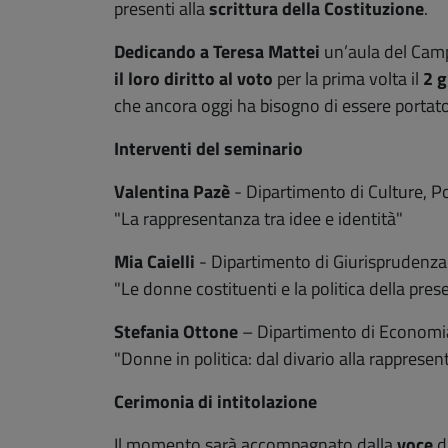
presenti alla
scrittura della Costituzione
.
Dedicando a Teresa Mattei
un’aula del Camp
il loro diritto al voto
per la prima volta il
2 g
che ancora oggi ha bisogno di essere portato
Interventi del seminario
Valentina Pazè
- Dipartimento di Culture, Po
"La rappresentanza tra idee e identità"
Mia Caielli
- Dipartimento di Giurisprudenza
"Le donne costituenti e la politica della pres
Stefania Ottone
– Dipartimento di Economia 
"Donne in politica: dal divario alla rapprese
Cerimonia di intitolazione
Il momento sarà accompagnato dalla
voce
d