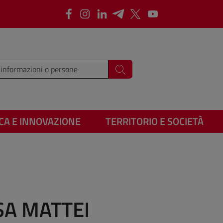
Facebook
Instagram
LinkedIn
Telegram
X
Youtube
i i termini da cercare
Cerca
CA E INNOVAZIONE
TERRITORIO E SOCIETÀ
SA MATTEI