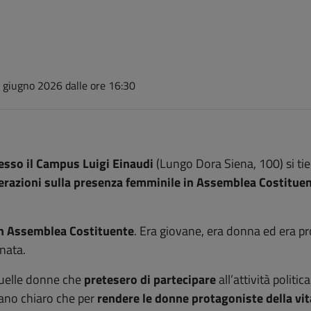
3 giugno 2026
dalle ore 16:30
esso il Campus Luigi Einaudi
(Lungo Dora Siena, 100) si ti
erazioni sulla presenza femminile in Assemblea Costitue
n
Assemblea Costituente
. Era giovane, era donna ed era p
 nata.
quelle donne che
pretesero di partecipare
all’attività poli
evano chiaro che per
rendere le donne protagoniste della vi