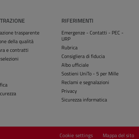
TRAZIONE
RIFERIMENTI
azione trasparente
Emergenze - Contatti - PEC -
URP
one della qualità
Rubrica
ra e contratti
Consigliera di fiducia
 selezioni
Albo ufficiale
Sostieni UniTo - 5 per Mille
i
Reclami e segnalazioni
fica
Privacy
icurezza
Sicurezza informatica
Cookie settings
Mappa del sito