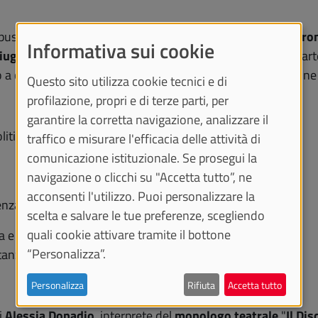
us Einaudi si vuole
ricordare lei e tutte le donne che furo
Informativa sui cookie
iugno di ottant’anni fa
, resero chiara la loro volontà di 
 a compimento. Anche attraverso gesti come l’intitolazione d
Questo sito utilizza cookie tecnici e di
profilazione, propri e di terze parti, per
garantire la corretta navigazione, analizzare il
litica E Società
traffico e misurare l'efficacia delle attività di
comunicazione istituzionale. Se prosegui la
navigazione o clicchi su "Accetta tutto”, ne
acconsenti l'utilizzo. Puoi personalizzare la
enza"
scelta e salvare le tue preferenze, scegliendo
quali cookie attivare tramite il bottone
e Statistica “Cognetti De Martiis”
“Personalizza”.
ntanza"
Personalizza
Rifiuta
Accetta tutto
i
Alessia Donadio
, interprete del
monologo teatrale
"
Il Dis