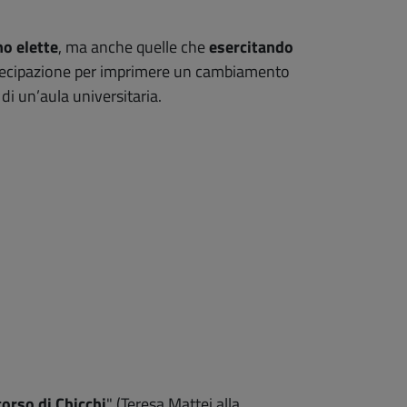
no elette
, ma anche quelle che
esercitando
partecipazione per imprimere un cambiamento
i un’aula universitaria.
corso di Chicchi
" (Teresa Mattei alla