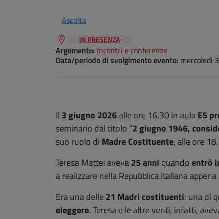
Ascolta
IN PRESENZA
Argomento:
Incontri e conferenze
Data/periodo di svolgimento evento:
mercoledì 
Il
3 giugno 2026
alle ore 16.30 in aula
E5 pr
seminario dal titolo “
2 giugno 1946, consid
suo ruolo di
Madre Costituente
, alle ore 18.
Teresa Mattei aveva
25 anni
quando
entrò i
a realizzare nella Repubblica italiana appena
Era una delle
21 Madri costituenti
: una di 
eleggere
. Teresa e le altre venti, infatti, av