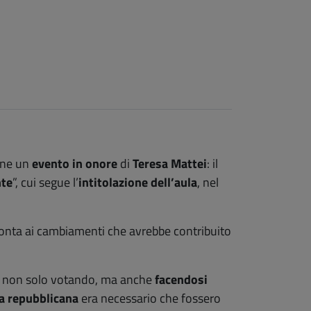
ene un
evento in onore
di
Teresa Mattei
: il
nte
”, cui segue l’
intitolazione dell’aula
, nel
ronta ai cambiamenti che avrebbe contribuito
tica non solo votando, ma anche
facendosi
ta repubblicana
era necessario che fossero