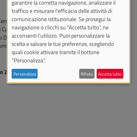
garantire la corretta navigazione, analizzare il
traffico e misurare l'efficacia delle attività di
comunicazione istituzionale. Se prosegui la
Ceroli, costumi Aldo Buti
navigazione o clicchi su "Accetta tutto”, ne
 Carlo Savi
acconsenti l'utilizzo. Puoi personalizzare la
o De Lorenzo, costumi Zaira De Vincentiis
scelta e salvare le tue preferenze, scegliendo
umi di Carlo Diappi.
quali cookie attivare tramite il bottone
“Personalizza”.
no 2022:
Personalizza
Rifiuta
Accetta tutto