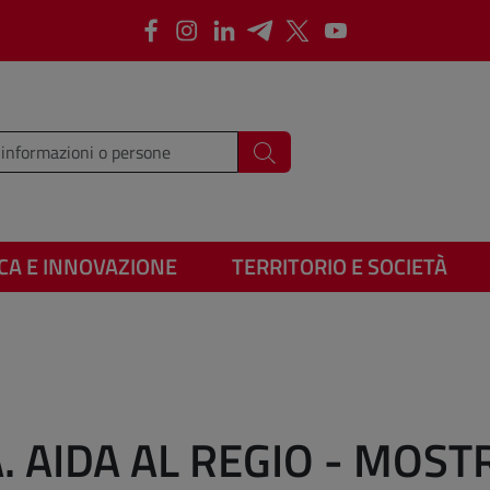
Facebook
Instagram
LinkedIn
Telegram
X
Youtube
i i termini da cercare
Cerca
CA E INNOVAZIONE
TERRITORIO E SOCIETÀ
A. AIDA AL REGIO - MOS