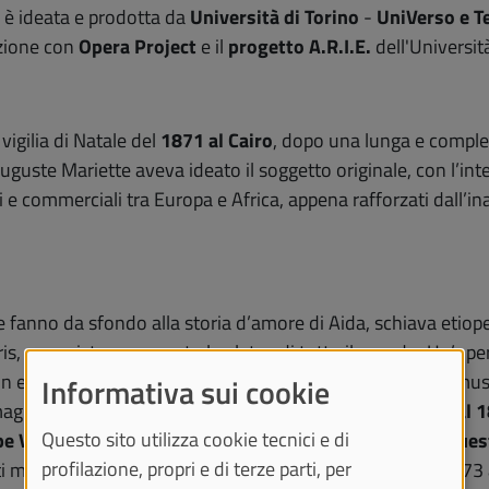
" è ideata e prodotta da
Università di Torino
-
UniVerso e T
azione con
Opera Project
e il
progetto A.R.I.E.
dell'Universit
 vigilia di Natale del
1871 al Cairo
, dopo una lunga e compless
 Auguste Mariette aveva ideato il soggetto originale, con l’in
tici e commerciali tra Europa e Africa, appena rafforzati dall
he fanno da sfondo alla storia d’amore di Aida, schiava etiop
ris, conquistarono presto le platee di tutto il mondo. Un’op
siti estetici differenti, rispondenti all’interpretazione music
Informativa sui cookie
ginario in cui ambientare le vicende.
Il Teatro Regio, dal 
Questo sito utilizza cookie tecnici e di
pe Verdi
.
La mostra fotografica offre uno spaccato di que
profilazione, propri e di terze parti, per
i messi in scena nel nuovo Regio di Carlo Mollino, dal 1973 