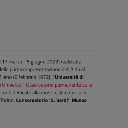
apre una nuova finestra)
 (17 marzo - 5 giugno 2022) realizzata
della prima rappresentazione dell'Aida al
ilano (8 febbraio 1872), l’
Università di
di
UniVerso - Osservatorio permanente sulla
erenti dedicate alla musica, al teatro, alla
 Torino,
Conservatorio ‘G. Verdi’
,
Museo