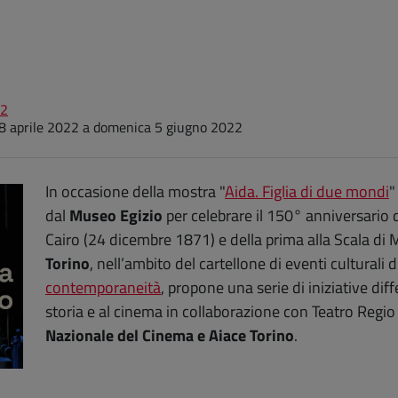
22
8 aprile 2022
a
domenica 5 giugno 2022
(
In occasione della mostra "
Aida. Figlia di due mondi
"
dal
Museo Egizio
per celebrare il 150° anniversario 
Cairo (24 dicembre 1871) e della prima alla Scala di M
Torino
, nell’ambito del cartellone di eventi culturali 
(apre una nuova finestra)
contemporaneità
, propone una serie di iniziative diff
storia e al cinema in collaborazione con Teatro Regio
Nazionale del Cinema e Aiace Torino
.