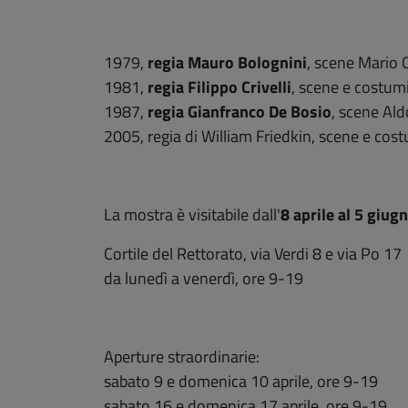
1979,
regia Mauro Bolognini
, scene Mario 
1981,
regia Filippo Crivelli
, scene e costumi
1987,
regia Gianfranco De Bosio
, scene Ald
2005, regia di William Friedkin, scene e cost
La mostra è visitabile dall'
8 aprile al 5 giug
Cortile del Rettorato, via Verdi 8 e via Po 17
da lunedì a venerdì, ore 9-19
Aperture straordinarie:
sabato 9 e domenica 10 aprile, ore 9-19
sabato 16 e domenica 17 aprile, ore 9-19