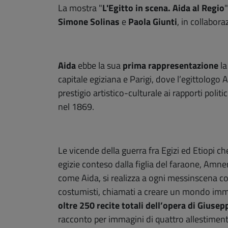
La mostra "
L'Egitto in scena. Aida al Regio
Simone Solinas
e
Paola Giunti
, in collabor
Aida
ebbe la sua
prima rappresentazione
la
capitale egiziana e Parigi, dove l’egittologo
prestigio artistico-culturale ai rapporti poli
nel 1869.
Le vicende della guerra fra Egizi ed Etiopi c
egizie conteso dalla figlia del faraone, Amne
come Aida, si realizza a ogni messinscena con e
costumisti, chiamati a creare un mondo imma
oltre 250 recite totali dell’opera di Giusep
racconto per immagini di quattro allestiment