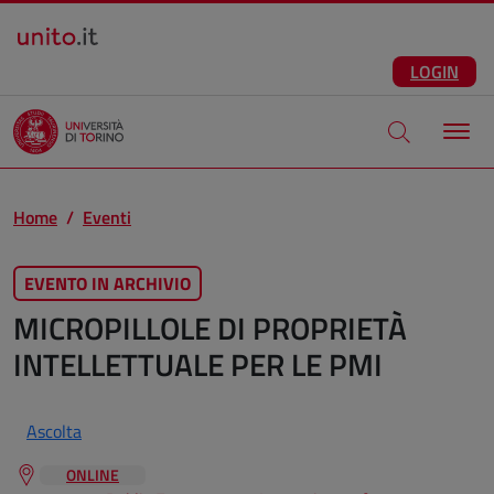
Salta al contenuto principale
ITA
Facebook
Instagram
LinkedIn
Telegram
X
Youtube
LOGIN
Apri modale di
Home
Eventi
EVENTO IN ARCHIVIO
MICROPILLOLE DI PROPRIETÀ
INTELLETTUALE PER LE PMI
Ascolta
ONLINE