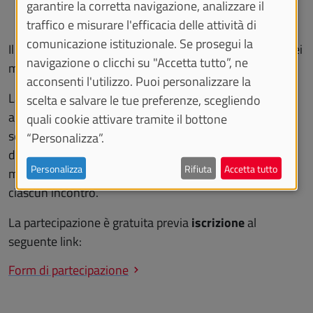
Un incontro dedicato al marchio e al suo ruolo nella
garantire la corretta navigazione, analizzare il
creazione di valore per l’identità aziendale.
traffico e misurare l'efficacia delle attività di
comunicazione istituzionale. Se prosegui la
Il ciclo proseguirà con ulteriori appuntamenti previsti nei
navigazione o clicchi su "Accetta tutto”, ne
mesi di ottobre e novembre.
acconsenti l'utilizzo. Puoi personalizzare la
La partecipazione è gratuita e non richiede l’adesione
scelta e salvare le tue preferenze, scegliendo
all’intero percorso formativo: ogni webinar può essere
quali cookie attivare tramite il bottone
seguito singolarmente, selezionandolo al momento
“Personalizza”.
della registrazione. Le scelte effettuate possono essere
Personalizza
Rifiuta
Accetta tutto
modificate fino al termine della giornata precedente a
ciascun incontro.
La partecipazione è gratuita previa
iscrizione
al
seguente link:
Form di partecipazione