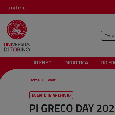
Salta al contenuto principale
Inserisc
ATENEO
DIDATTICA
RICER
Home
Eventi
EVENTO IN ARCHIVIO
PI GRECO DAY 20