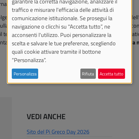
garantire la corretta navigazione, analizzare il
ornata dedicata a questa straordinaria costante.
traffico e misurare l'efficacia delle attività di
lge il
16 marzo a Roma in presenza
, presso il Ministero del
comunicazione istituzionale. Se prosegui la
sulla piattaforma
www.piday.it
dal 14 al 16 marzo 2026
, co
navigazione o clicchi su "Accetta tutto”, ne
il territorio italiano e delle scuole italiane all’estero. L’inizia
acconsenti l'utilizzo. Puoi personalizzare la
ta una delle principali azioni di
promozione della cultura m
scelta e salvare le tue preferenze, scegliendo
quali cookie attivare tramite il bottone
“Personalizza”.
Personalizza
Rifiuta
Accetta tutto
VEDI ANCHE
Sito del Pi Greco Day 2026