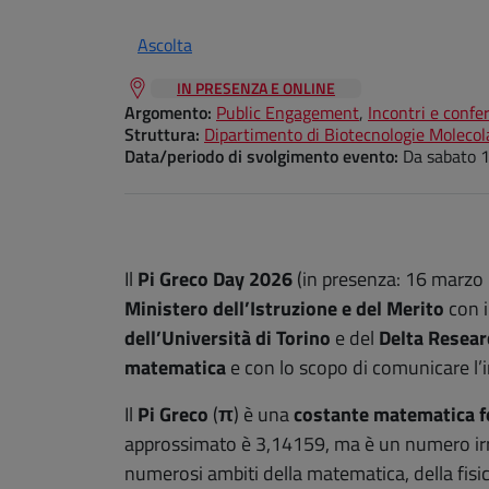
Ascolta
IN PRESENZA E ONLINE
Argomento:
Public Engagement
,
Incontri e confe
Struttura:
Dipartimento di Biotecnologie Molecola
Data/periodo di svolgimento evento:
Da
sabato 
Il
Pi Greco Day 2026
(in presenza: 16 marzo
Ministero dell’Istruzione e del Merito
con i
dell’Università di Torino
e del
Delta Resea
matematica
e con lo scopo di comunicare l’
Il
Pi Greco
(
π
) è una
costante matematica 
approssimato è 3,14159, ma è un numero irrazi
numerosi ambiti della matematica, della fisica 