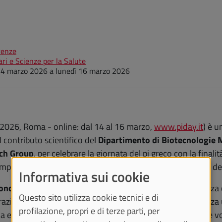
renze
ri e Scienze per la Salute
14 marzo 2026
a
lunedì 16 marzo 2026
 2026, Roma - online: dal 14 al 16 marzo,
www.piday.it
) è u
l contributo scientifico del
Dipartimento di Biotecnologie M
rch Group
, per celebrare la giornata del pi greco con la finalit
impegno del Ministero e delle scuole per l’apprendimento dell
Informativa sui cookie
fondamentale
, definita come il rapporto tra la circonferenza 
Questo sito utilizza cookie tecnici e di
onale, il che significa che ha infinite cifre decimali senza
profilazione, propri e di terze parti, per
e dell'ingegneria, il π è essenziale per il calcolo di aree e v