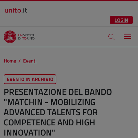
Salta al contenuto principale
ITA
Facebook
Instagram
LinkedIn
Telegram
X
Youtube
LOGIN
Apri modale di
Home
Eventi
EVENTO IN ARCHIVIO
PRESENTAZIONE DEL BANDO
"MATCHIN - MOBILIZING
ADVANCED TALENTS FOR
COMPETENCE AND HIGH
INNOVATION"