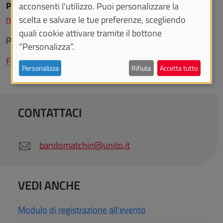
Per partecipare
all'incontro, compilare il
modulo di
acconsenti l'utilizzo. Puoi personalizzare la
registrazione all'evento,
entro il 16 febbraio
.
scelta e salvare le tue preferenze, scegliendo
quali cookie attivare tramite il bottone
Per
informazioni
sul bando:
“Personalizza”.
Finanziamenti per PMI piemontesi
Personalizza
Rifiuta
Accetta tutto
CONTATTACI
bandomatchin@unito.it
VEDI ANCHE
Modulo di registrazione all'evento