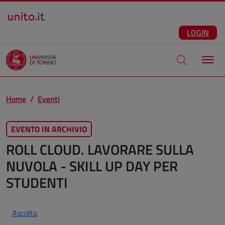
Salta al contenuto principale
ITA
Facebook
Instagram
LinkedIn
Telegram
X
Youtube
LOGIN
Apri modale di
Home
Eventi
EVENTO IN ARCHIVIO
ROLL CLOUD. LAVORARE SULLA
NUVOLA - SKILL UP DAY PER
STUDENTI
Ascolta