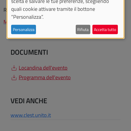
scelta e salvare le tue preferenze, scegliendo
quali cookie attivare tramite il bottone
Registrazione all'evento:
“Personalizza”.
Modulo di registrazione
Personalizza
Rifiuta
Accetta tutto
DOCUMENTI
Locandina dell'evento
Programma dell'evento
VEDI ANCHE
www.clest.unito.it