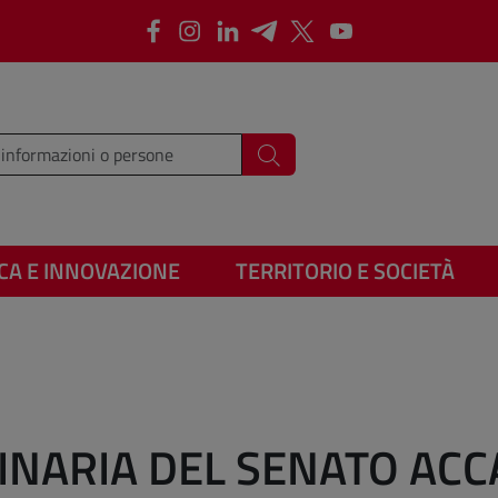
Facebook
Instagram
LinkedIn
Telegram
X
Youtube
i i termini da cercare
Cerca
CA E INNOVAZIONE
TERRITORIO E SOCIETÀ
NARIA DEL SENATO ACC