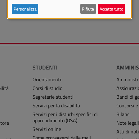
Personalizza
Rifiuta
Accetta tutto
STUDENTI
AMMINIS
Orientamento
Amministr
ilità
Corsi di studio
Assicurazi
Segreterie studenti
Bandi di ga
Servizi per la disabilità
Concorsi e
Servizi per i disturbi specifici di
Bilanci
apprendimento (DSA)
Store
Note legal
Servizi online
Atti di noti
Come proteggersi dalle mail