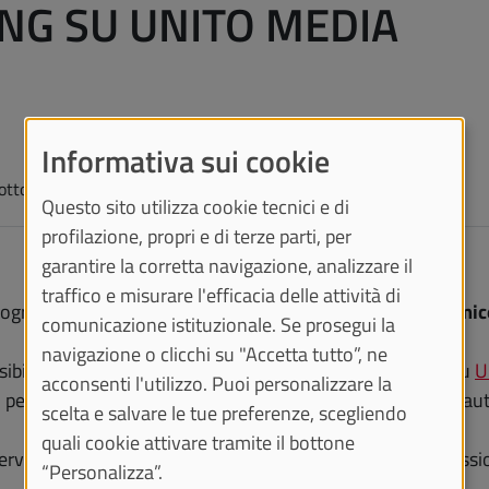
NG SU UNITO MEDIA
Informativa sui cookie
 ottobre 2025
dalle ore 14:00 alle 23:00
Questo sito utilizza cookie tecnici e di
profilazione, propri e di terze parti, per
garantire la corretta navigazione, analizzare il
traffico e misurare l'efficacia delle attività di
 programma
una seduta straordinaria del Senato Accademic
comunicazione istituzionale. Se prosegui la
navigazione o clicchi su "Accetta tutto”, ne
ssibile seguire la seduta in diretta streaming dell'evento su
U
acconsenti l'utilizzo. Puoi personalizzare la
personale tecnico amministrativo, studenti ecc.), previa au
scelta e salvare le tue preferenze, scegliendo
quali cookie attivare tramite il bottone
riservatezza degli argomenti trattati, alcune fasi della discu
“Personalizza”.