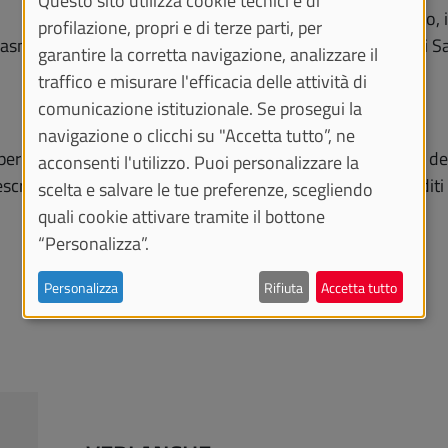
Questo sito utilizza cookie tecnici e di
set televisivi targati RAI e non solo. Duccio Forzano, 
profilazione, propri e di terze parti, per
missioni televisive, tra le quali le edizioni del Festival d
garantire la corretta navigazione, analizzare il
traffico e misurare l'efficacia delle attività di
comunicazione istituzionale. Se prosegui la
navigazione o clicchi su "Accetta tutto”, ne
r rivivere e rivedere alcuni dei momenti più significativi d
acconsenti l'utilizzo. Puoi personalizzare la
scrizioni tecniche e approfondite e visione di materiali editi
scelta e salvare le tue preferenze, scegliendo
quali cookie attivare tramite il bottone
“Personalizza”.
Personalizza
Rifiuta
Accetta tutto