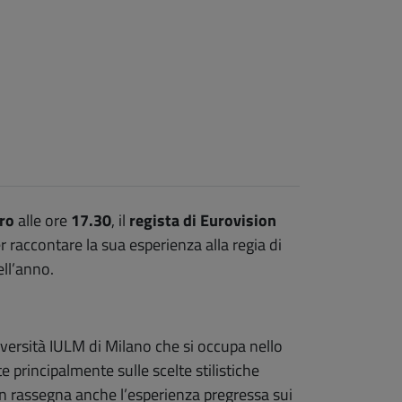
ro
alle ore
17.30
, il
regista di Eurovision
r raccontare la sua esperienza alla regia di
ell’anno.
iversità IULM di Milano che si occupa nello
te principalmente sulle scelte stilistiche
in rassegna anche l’esperienza pregressa sui