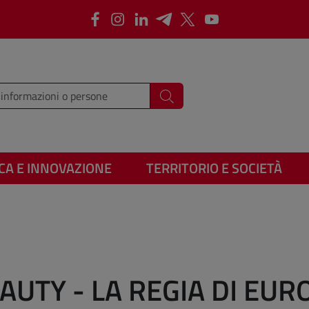
Facebook
Instagram
LinkedIn
Telegram
X
Youtube
i i termini da cercare
Cerca
CA E INNOVAZIONE
TERRITORIO E SOCIETÀ
UTY - LA REGIA DI EURO