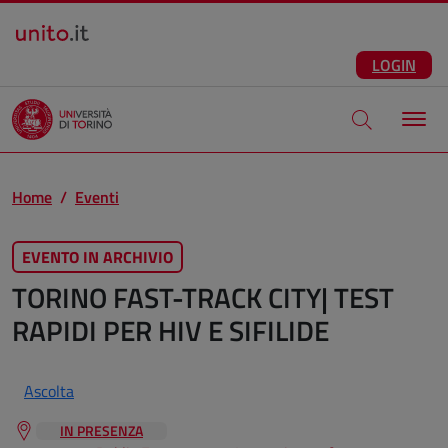
Salta al contenuto principale
ITA
Facebook
Instagram
LinkedIn
Telegram
X
Youtube
LOGIN
Apri modale di
Home
Eventi
EVENTO IN ARCHIVIO
TORINO FAST-TRACK CITY| TEST
RAPIDI PER HIV E SIFILIDE
Ascolta
IN PRESENZA