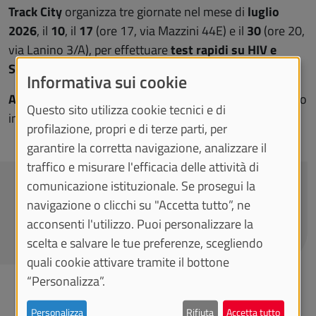
Track City
organizza tre giornate nel mese di
luglio
2026
, il
10
, il
17
(ore 17, via Mazzini 44E)
e il
30
(ore 20,
via Lanino 3/A), per effettuare
test rapidi su HIV e
Sifilide
.
Informativa sui cookie
Accesso libero
senza prenotazione e
anonimo
, risultato
Questo sito utilizza cookie tecnici e di
in 20 minuti.
profilazione, propri e di terze parti, per
garantire la corretta navigazione, analizzare il
traffico e misurare l'efficacia delle attività di
CONTATTACI
comunicazione istituzionale. Se prosegui la
navigazione o clicchi su "Accetta tutto”, ne
acconsenti l'utilizzo. Puoi personalizzare la
torinoftc@gmail.com
scelta e salvare le tue preferenze, scegliendo
quali cookie attivare tramite il bottone
“Personalizza”.
DOCUMENTI
Personalizza
Rifiuta
Accetta tutto