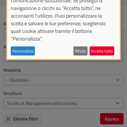
comunicazione istituzionale. Se prosegui la
navigazione o clicchi su "Accetta tutto”, ne
acconsenti l'utilizzo. Puoi personalizzare la
Filtri di ricerca
scelta e salvare le tue preferenze, scegliendo
Argomento
quali cookie attivare tramite il bottone
“Personalizza”.
A chi è rivolto
Personalizza
Rifiuta
Accetta tutto
Modalità
Struttura
Elimina filtri
Applica