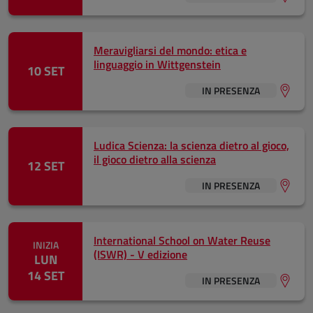
Meravigliarsi del mondo: etica e
linguaggio in Wittgenstein
10 SET
IN PRESENZA
Ludica Scienza: la scienza dietro al gioco,
il gioco dietro alla scienza
12 SET
IN PRESENZA
International School on Water Reuse
INIZIA
(ISWR) - V edizione
LUN
14 SET
IN PRESENZA