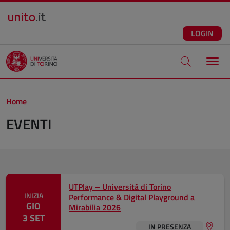
Salta al contenuto principale
ITA
Facebook
Instagram
LinkedIn
Telegram
X
Youtube
LOGIN
Apri modale di
Home
EVENTI
Eventi in evidenza
UTPlay – Università di Torino
INIZIA
Performance & Digital Playground a
GIO
Mirabilia 2026
3 SET
IN PRESENZA