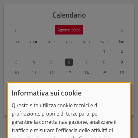
Calendario
Mese precedente
Mes
‹
›
Agosto 2026
lun
mar
mer
gio
ven
sab
dom
1
2
3
4
5
6
7
8
9
10
11
12
13
14
15
16
17
18
19
20
21
22
23
Informativa sui cookie
24
25
26
27
28
29
30
Questo sito utilizza cookie tecnici e di
31
profilazione, propri e di terze parti, per
garantire la corretta navigazione, analizzare il
Archivio eventi passati
traffico e misurare l'efficacia delle attività di