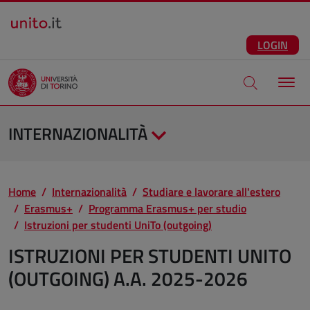
Salta al contenuto principale
ITA
Facebook
Instagram
LinkedIn
Telegram
X
Youtube
LOGIN
Apri modale di
INTERNAZIONALITÀ
Home
Internazionalità
Studiare e lavorare all'estero
Erasmus+
Programma Erasmus+ per studio
Istruzioni per studenti UniTo (outgoing)
ISTRUZIONI PER STUDENTI UNITO
(OUTGOING) A.A. 2025-2026