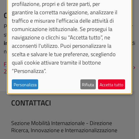
profilazione, propri e di terze parti, per
garantire la corretta navigazione, analizzare il
Come rinunciare
traffico e misurare l'efficacia delle attività di
Per registrare la tua rinuncia alla mobilità Erasmus+ per
comunicazione istituzionale. Se prosegui la
studio è obbligatorio compilare il modulo dedicato e
navigazione o clicchi su "Accetta tutto”, ne
informare l'ateneo estero
della tua decisione, in caso di
acconsenti l'utilizzo. Puoi personalizzare la
nomination già inviata.
scelta e salvare le tue preferenze, scegliendo
quali cookie attivare tramite il bottone
Form registrazione rinuncia Erasmus+ studio a.a.
“Personalizza”.
2025-2026
Personalizza
Rifiuta
Accetta tutto
CONTATTACI
Sezione Mobilità Internazionale - Direzione
Ricerca, Innovazione e Internazionalizzazione