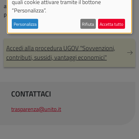
quali cookie attivare tramite il bottone
atti antecedenti al 30 maggio 2016 potrebbero essere
“Personalizza”.
presenti in entrambe le procedure.
Personalizza
Rifiuta
Accetta tutto
Accedi alla procedura UGOV "Sovvenzioni,
contributi, sussidi, vantaggi economici"
CONTATTACI
trasparenza@unito.it