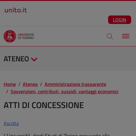
Salta al contenuto principale
ITA
Facebook
Instagram
LinkedIn
Telegram
X
Youtube
LOGIN
Apri modale di
ATENEO
Home
Ateneo
Amministrazione trasparente
Sovvenzioni, contributi, sussidi, vantaggi economici
ATTI DI CONCESSIONE
Ascolta
L’Università degli Studi di Torino provvede alla