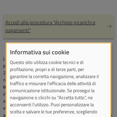
Accedi alla procedura "Archivio incarichi e
pagamenti"
Informativa sui cookie
Le informazioni contenute nell’Archivio incarichi e
Questo sito utilizza cookie tecnici e di
pagamenti sono aggiornate al 30 maggio
profilazione, propri e di terze parti, per
2016; successivamente a tale data sono consultabili
garantire la corretta navigazione, analizzare il
nelle
tabelle estratte direttamente dalla procedura
traffico e misurare l'efficacia delle attività di
informatica di contabilità dell'Ateneo U-GOV
, previo
comunicazione istituzionale. Se prosegui la
inserimento da parte del personale delle Strutture che
navigazione o clicchi su "Accetta tutto”, ne
erogano le sovvenzioni/contributi/sussidi/vantaggi
acconsenti l'utilizzo. Puoi personalizzare la
economici; tali tabelle contengono anche dati
scelta e salvare le tue preferenze, scegliendo
antecedenti, che non è stato possibile isolare, per cui gli