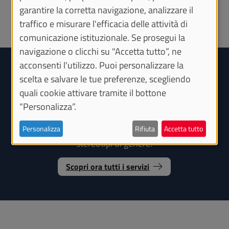
garantire la corretta navigazione, analizzare il
traffico e misurare l'efficacia delle attività di
comunicazione istituzionale. Se prosegui la
navigazione o clicchi su "Accetta tutto”, ne
acconsenti l'utilizzo. Puoi personalizzare la
Benessere, parità e inclusione
scelta e salvare le tue preferenze, scegliendo
quali cookie attivare tramite il bottone
Ci impegniamo a creare un ambiente di studio e
“Personalizza”.
lavoro fondato sui principi di pari
opportunità, inclusività e rispetto della
Personalizza
Rifiuta
Accetta tutto
diversità e libero da molestie, discriminazioni e
stereotipi di genere.
Scopri ora tutti i servizi