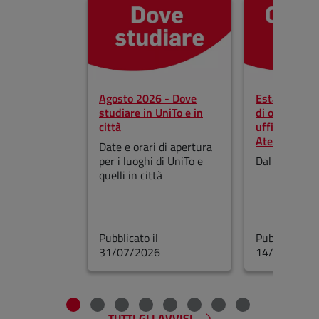
Salta lo slider
Agosto 2026 - Dove
Estate 2026 
studiare in UniTo e in
di orario e c
città
uffici e strut
Ateneo
Date e orari di apertura
per i luoghi di UniTo e
Dal 3 al 21 a
quelli in città
Pubblicato il
Pubblicato il
31/07/2026
14/07/2026
Fine dello slider
TUTTI GLI AVVISI