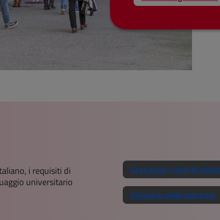
Cosa sono i corsi di studi
liano, i requisiti di
guaggio universitario
Glossario della matricola