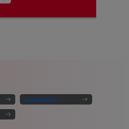
o
Aree disciplinari