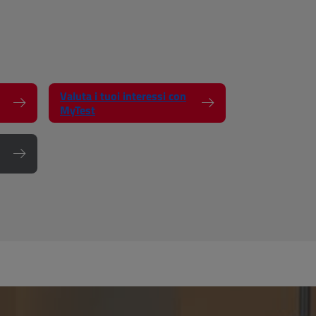
Valuta i tuoi interessi con
MyTest