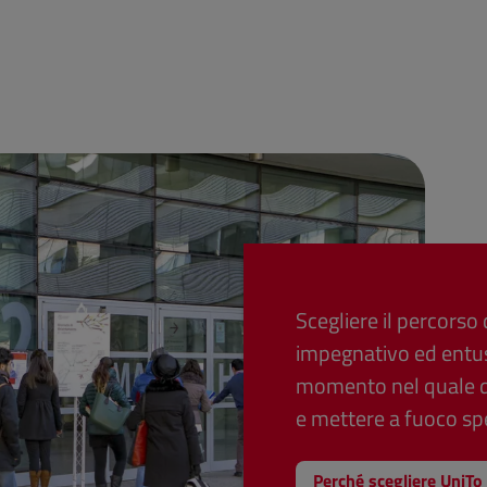
Scegliere il percorso 
impegnativo ed entus
momento nel quale dev
e mettere a fuoco spe
Perché scegliere UniTo