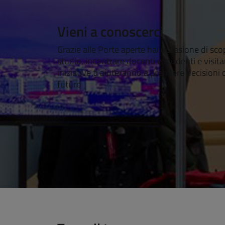
Vieni a conoscerci
Grazie alle Porte aperte hai occasione di scopr
studio, incontrare docenti e studenti e visita
iniziative ti aiuteranno a prendere decisioni 
futuro