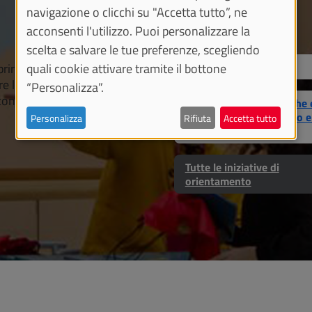
navigazione o clicchi su "Accetta tutto”, ne
acconsenti l'utilizzo. Puoi personalizzare la
scelta e salvare le tue preferenze, scegliendo
Porte aperte
ire i nostri corsi di
quali cookie attivare tramite il bottone
re le sedi. Queste e altre
“Personalizza”.
consapevoli per il tuo
Piano Lauree Scientifiche 
Piani per l'Orientamento e 
Personalizza
Rifiuta
Accetta tutto
Tutorato
Tutte le iniziative di
orientamento