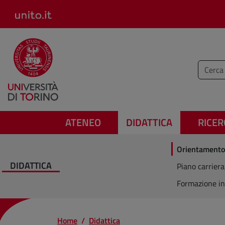
Salta al contenuto principale
Inserisc
ATENEO
DIDATTICA
RICER
Orientamento
DIDATTICA
Piano carriera
Formazione in
Home
Didattica