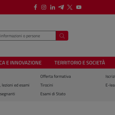
Facebook
Instagram
LinkedIn
Telegram
X
Youtube
i i termini da cercare
Cerca
CA E INNOVAZIONE
TERRITORIO E SOCIETÀ
Offerta formativa
Iscriz
, lezioni ed esami
Tirocini
E-lea
segnanti
Esami di Stato