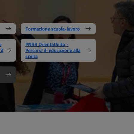
Formazione scuola-lavoro
e
PNRR OrientaUnito -
il
Percorsi di educazione alla
scelta