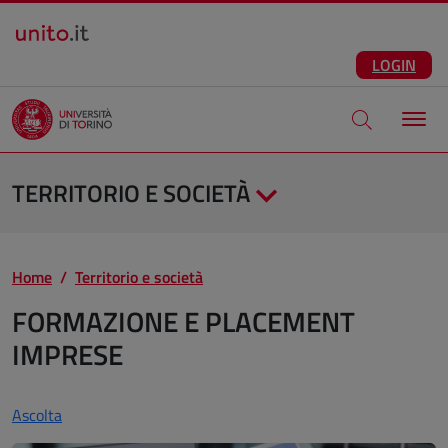
Salta al contenuto principale
ITA
Facebook
Instagram
LinkedIn
Telegram
X
Youtube
LOGIN
Apri modale di
TERRITORIO E SOCIETÀ
Home
Territorio e società
FORMAZIONE E PLACEMENT
IMPRESE
Ascolta