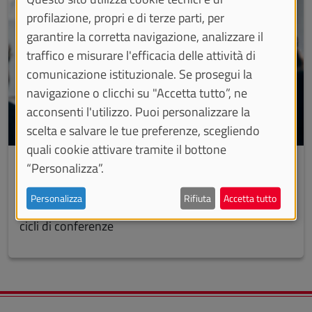
profilazione, propri e di terze parti, per
garantire la corretta navigazione, analizzare il
traffico e misurare l'efficacia delle attività di
comunicazione istituzionale. Se prosegui la
navigazione o clicchi su "Accetta tutto”, ne
acconsenti l'utilizzo. Puoi personalizzare la
scelta e salvare le tue preferenze, scegliendo
quali cookie attivare tramite il bottone
Formazione
“Personalizza”.
Le prestazioni di formazione su progettazione,
Personalizza
Rifiuta
Accetta tutto
organizzazione ed esecuzione di corsi, seminari,
cicli di conferenze