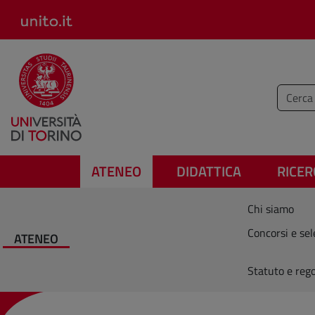
Salta al contenuto principale
Inserisc
ATENEO
DIDATTICA
RICER
Chi siamo
Concorsi e sel
ATENEO
Statuto e reg