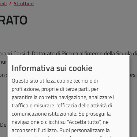
sedi
Strutture
ORATO
propri Corsi di Dottorato di Ricerca all'interno della Scuola d
muni.
Informativa sui cookie
con sede amministrativa presso l'Università di Torino e i cor
Questo sito utilizza cookie tecnici e di
profilazione, propri e di terze parti, per
garantire la corretta navigazione, analizzare il
traffico e misurare l'efficacia delle attività di
comunicazione istituzionale. Se prosegui la
navigazione o clicchi su "Accetta tutto”, ne
 il Decreto Rettorale n. 3411 del 30/08/2018.
acconsenti l'utilizzo. Puoi personalizzare la