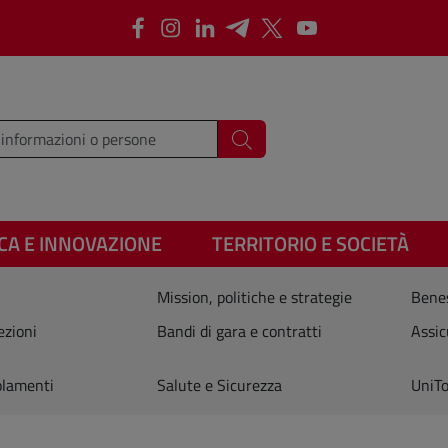
Facebook
Instagram
LinkedIn
Telegram
X
Youtube
i i termini da cercare
Cerca
CA E INNOVAZIONE
TERRITORIO E SOCIETÀ
Mission, politiche e strategie
Benes
ezioni
Bandi di gara e contratti
Assic
olamenti
Salute e Sicurezza
UniTo