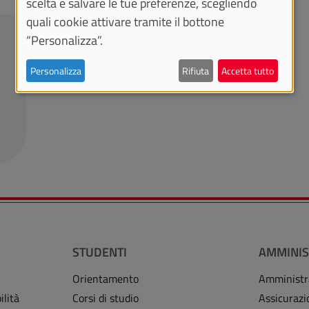
scelta e salvare le tue preferenze, scegliendo
quali cookie attivare tramite il bottone
“Personalizza”.
Personalizza
Rifiuta
Accetta tutto
STUDENTI
AMMINIS
Orientamento
Amministr
ilità
Corsi di studio
Assicurazi