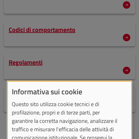
Codici di comportamento
Regolamenti
Informativa sui cookie
Grafica e uso del logo
Questo sito utilizza cookie tecnici e di
profilazione, propri e di terze parti, per
garantire la corretta navigazione, analizzare il
traffico e misurare l'efficacia delle attività di
VEDI ANCHE
comunicazione istituzionale. Se prosegui la