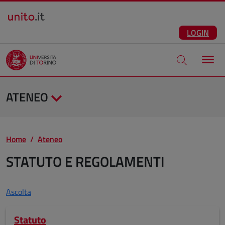
Salta al contenuto principale
ITA
Facebook
Instagram
LinkedIn
Telegram
X
Youtube
LOGIN
Apri modale di
ATENEO
Home
Ateneo
STATUTO E REGOLAMENTI
Ascolta
Statuto