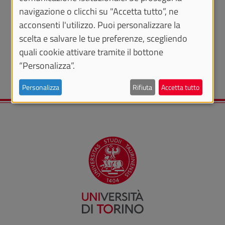
navigazione o clicchi su "Accetta tutto”, ne
Albo ufficiale
acconsenti l'utilizzo. Puoi personalizzare la
scelta e salvare le tue preferenze, scegliendo
Amministrazione trasparente
quali cookie attivare tramite il bottone
“Personalizza”.
Personalizza
Rifiuta
Accetta tutto