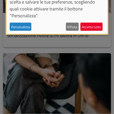
scelta e salvare le tue preferenze, scegliendo
quali cookie attivare tramite il bottone
“Personalizza”.
CUT - Circolo Università Torino
Personalizza
Rifiuta
Accetta tutto
Iniziative culturali, sportivo-ricreative e di
socializzazione rivolte a chi lavora in UniTo