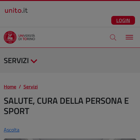
Salta al contenuto principale
ITA
Facebook
Instagram
LinkedIn
Telegram
X
Youtube
LOGIN
Apri modale di
SERVIZI
Home
Servizi
SALUTE, CURA DELLA PERSONA E
SPORT
Ascolta