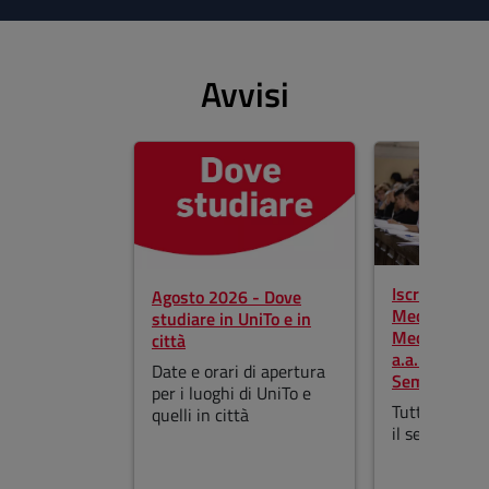
Avvisi
Salta lo slider
Iscrizioni ai 
Agosto 2026 - Dove
Medicina, Od
studiare in UniTo e in
Medicina Vet
città
a.a. 2026-2
Date e orari di apertura
Semestre ap
per i luoghi di UniTo e
Tutte le info
quelli in città
il semestre a