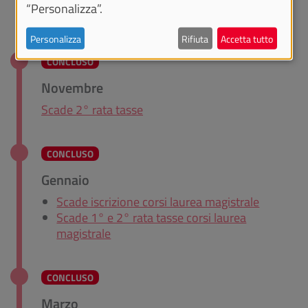
Compila piano carriera
“Personalizza”.
Scade 1° rata tasse
Personalizza
Rifiuta
Accetta tutto
CONCLUSO
Novembre
Scade 2° rata tasse
CONCLUSO
Gennaio
Scade iscrizione corsi laurea magistrale
Scade 1° e 2° rata tasse corsi laurea
magistrale
CONCLUSO
Marzo