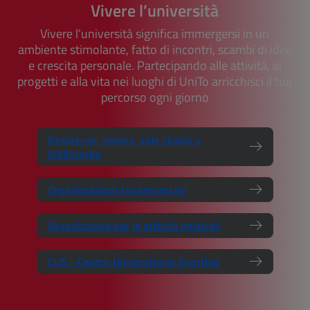
Vivere l’università
Vivere l’università significa immergersi in un
ambiente stimolante, fatto di incontri, scambi di idee
e crescita personale. Partecipando alle attività, ai
progetti e alla vita nei luoghi di UniTo arricchisci il tuo
percorso ogni giorno
Residenze, mense, sale studio e
biblioteche
Organizzazioni studentesche
Associazione per le attività musicali
CUS - Centro Universitario Sportivo